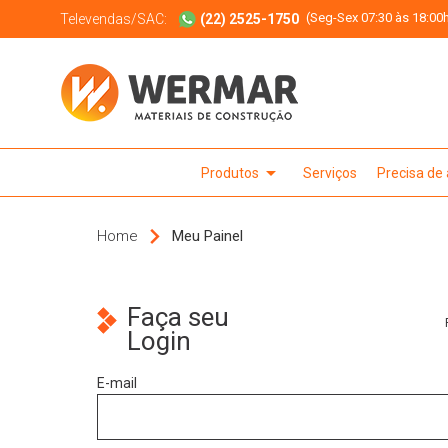
(Seg-Sex 07:30 às 18:00h
Televendas/SAC:
(22) 2525-1750
arrow_drop_down
Produtos
Serviços
Precisa de
Home
Meu Painel
Faça seu
Login
E-mail