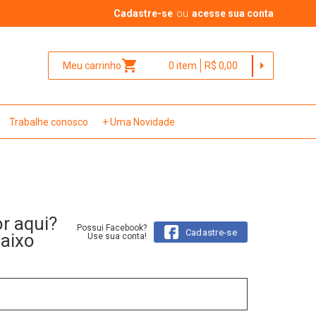
Cadastre-se
ou
acesse sua conta
shopping_cart
arrow_right
Meu carrinho
0
item
R$ 0,00
Trabalhe conosco
+ Uma Novidade
or aqui?
Possui Facebook?
Cadastre-se
baixo
Use sua conta!