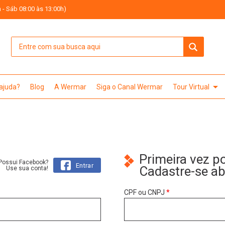
 - Sáb 08:00 às 13:00h)
arrow_drop_down
 ajuda?
Blog
A Wermar
Siga o Canal Wermar
Tour Virtual
Primeira vez p
Possui Facebook?
Entrar
Cadastre-se a
Use sua conta!
CPF ou CNPJ
*