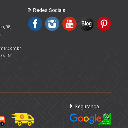
Redes Sociais
as, 08,
RJ
rmar.com.br
 às 18h
Segurança