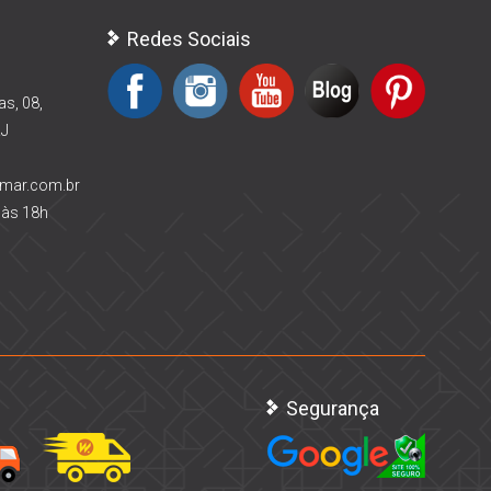
Redes Sociais
as, 08,
RJ
rmar.com.br
 às 18h
Segurança