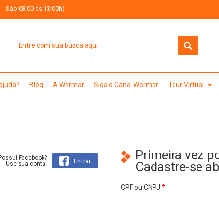
 - Sáb 08:00 às 13:00h)
arrow_drop_down
 ajuda?
Blog
A Wermar
Siga o Canal Wermar
Tour Virtual
Primeira vez p
Possui Facebook?
Entrar
Cadastre-se a
Use sua conta!
CPF ou CNPJ
*