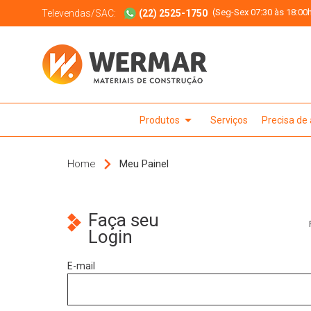
(Seg-Sex 07:30 às 18:00h
Televendas/SAC:
(22) 2525-1750
arrow_drop_down
Produtos
Serviços
Precisa de
Home
Meu Painel
Faça seu
Login
E-mail