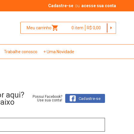
Cadastre-se
ou
acesse sua conta
shopping_cart
arrow_right
Meu carrinho
0
item
R$ 0,00
Trabalhe conosco
+ Uma Novidade
or aqui?
Possui Facebook?
Cadastre-se
baixo
Use sua conta!