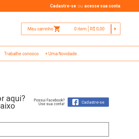
Cadastre-se
ou
acesse sua conta
shopping_cart
arrow_right
Meu carrinho
0
item
R$ 0,00
Trabalhe conosco
+ Uma Novidade
or aqui?
Possui Facebook?
Cadastre-se
baixo
Use sua conta!