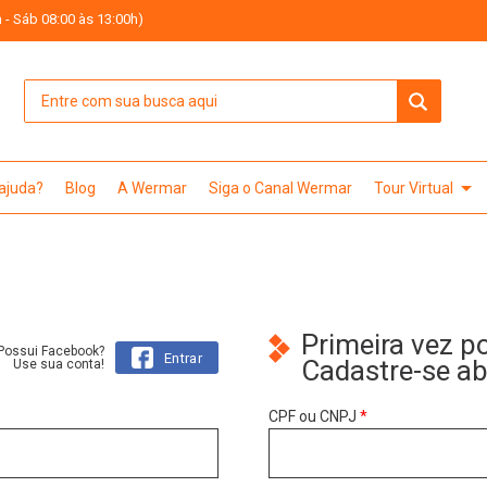
 - Sáb 08:00 às 13:00h)
arrow_drop_down
 ajuda?
Blog
A Wermar
Siga o Canal Wermar
Tour Virtual
Primeira vez p
Possui Facebook?
Entrar
Cadastre-se a
Use sua conta!
CPF ou CNPJ
*