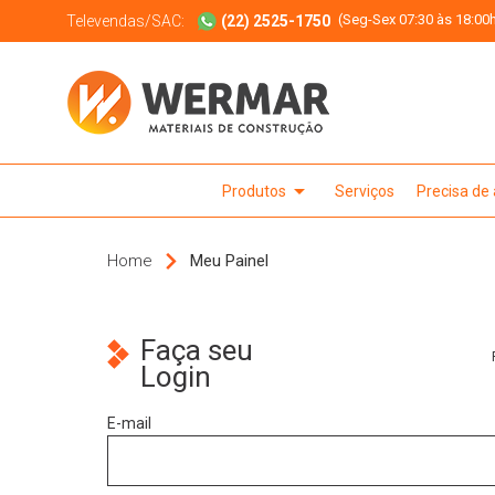
(Seg-Sex 07:30 às 18:00h
Televendas/SAC:
(22) 2525-1750
arrow_drop_down
Produtos
Serviços
Precisa de
Home
Meu Painel
Faça seu
Login
E-mail