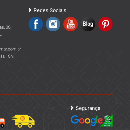
Redes Sociais
as, 08,
RJ
rmar.com.br
 às 18h
Segurança