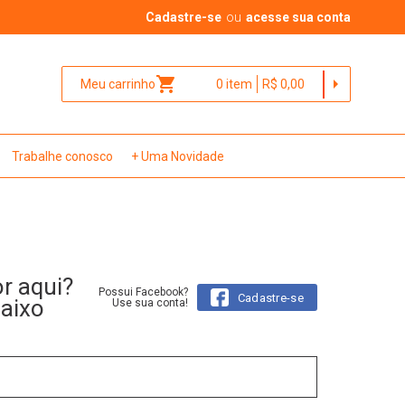
Cadastre-se
ou
acesse sua conta
shopping_cart
arrow_right
Meu carrinho
0
item
R$ 0,00
Trabalhe conosco
+ Uma Novidade
or aqui?
Possui Facebook?
Cadastre-se
baixo
Use sua conta!