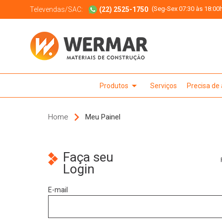
(Seg-Sex 07:30 às 18:00h
Televendas/SAC:
(22) 2525-1750
arrow_drop_down
Produtos
Serviços
Precisa de
Home
Meu Painel
Faça seu
Login
E-mail