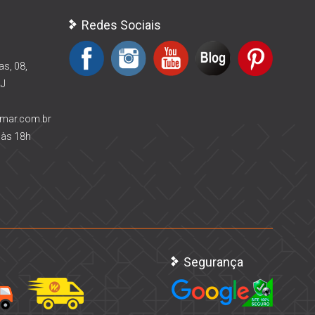
Redes Sociais
as, 08,
RJ
rmar.com.br
 às 18h
Segurança