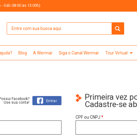
 - Sáb 08:00 às 13:00h)
arrow_drop_down
 ajuda?
Blog
A Wermar
Siga o Canal Wermar
Tour Virtual
Primeira vez p
Possui Facebook?
Entrar
Cadastre-se a
Use sua conta!
CPF ou CNPJ
*