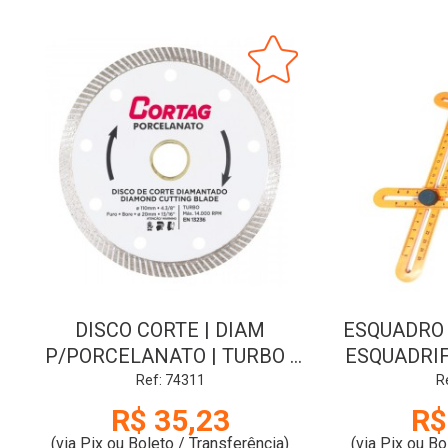
DISCO CORTE | DIAM
ESQUADRO 
P/PORCELANATO | TURBO |
ESQUADRIF
110mm | CORTAG
A
Ref: 74311
R
R$ 35,23
R$
(via Pix ou Boleto / Transferência)
(via Pix ou Bo