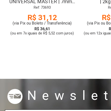
UNIVERSAL MASTER | 7mm |
| 2k
CORTAG
Ref: 73693
R
R$ 31,12
R$
(via Pix ou Boleto / Transferência)
(via Pix ou Bo
R$ 36,61
R
(ou em 7x iguais de R$ 5,52 com juros)
(ou em 12x iguai
Newslet