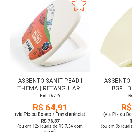
ASSENTO SANIT PEAD |
ASSENTO 
THEMA | RETANGULAR |
BG8 | 
BEGE | DUDA
Ref: 16749
R
R$ 64,91
R$
(via Pix ou Boleto / Transferência)
(via Pix ou Bo
R$ 76,37
R
(ou em 12x iguais de R$ 7,34 com
(ou em 9x iguai
juros)