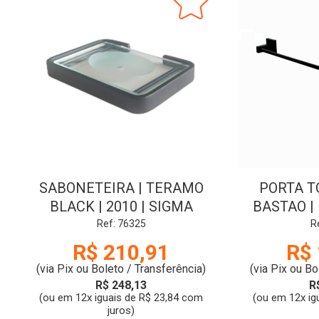
SABONETEIRA | TERAMO
PORTA T
BLACK | 2010 | SIGMA
BASTAO |
2090 | 
Ref: 76325
R
R$ 210,91
R$ 
(via Pix ou Boleto / Transferência)
(via Pix ou Bo
R$ 248,13
R
(ou em 12x iguais de R$ 23,84 com
(ou em 12x ig
juros)