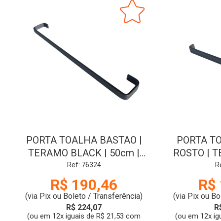
PORTA TOALHA BASTAO |
PORTA T
TERAMO BLACK | 50cm |
ROSTO | 
2040 | SIGMA
205
Ref: 76324
R
R$ 190,46
R$ 
(via Pix ou Boleto / Transferência)
(via Pix ou Bo
R$ 224,07
R
(ou em 12x iguais de R$ 21,53 com
(ou em 12x ig