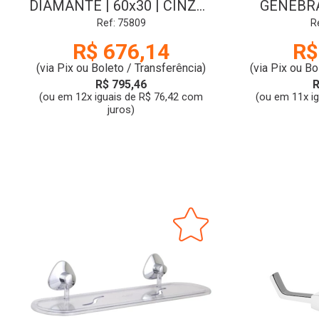
DIAMANTE | 60x30 | CINZA |
GENEBRA
COZIMAX
VER
Ref: 75809
R
R$ 676,14
R$
(via Pix ou Boleto / Transferência)
(via Pix ou Bo
R$ 795,46
R
(ou em 12x iguais de R$ 76,42 com
(ou em 11x i
juros)