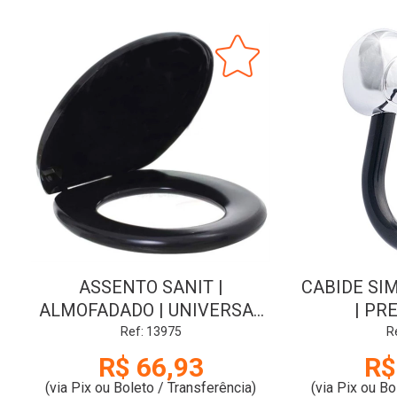
ASSENTO SANIT |
CABIDE SI
ALMOFADADO | UNIVERSAL
| PR
| PRETO | DUDA
Ref: 13975
R
R$ 66,93
R$
(via Pix ou Boleto / Transferência)
(via Pix ou Bo