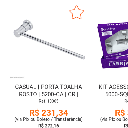
CASUAL | PORTA TOALHA
KIT ACESS
ROSTO | 5200-CA | CR |
5000-SQ
FABRIMAR
CROMADO
Ref: 13065
R
R$ 231,34
R$ 
(via Pix ou Boleto / Transferência)
(via Pix ou Bo
R$ 272,16
R