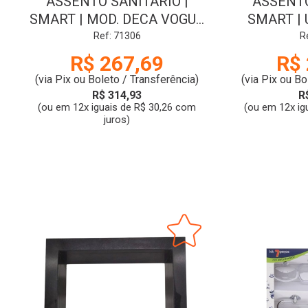
ASSENTO SANITARIO |
ASSENTO
SMART | MOD. DECA VOGUE
SMART | 
PLUS PP SOFT CLOSE
SOFT CLOSE
Ref: 71306
R
QUADRADO | BRANCO | 320 |
R$ 267,69
R$ 
TIGRE
(via Pix ou Boleto / Transferência)
(via Pix ou Bo
R$ 314,93
R
(ou em 12x iguais de R$ 30,26 com
(ou em 12x ig
juros)