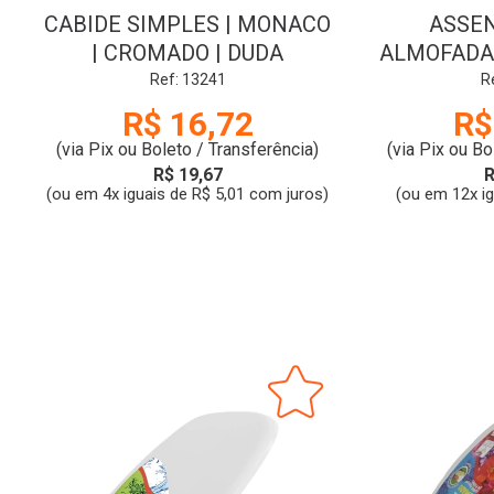
CABIDE SIMPLES | MONACO
ASSEN
| CROMADO | DUDA
ALMOFADAD
| BRA
Ref: 13241
R
R$ 16,72
R$
(via Pix ou Boleto / Transferência)
(via Pix ou Bo
R$ 19,67
R
(ou em 4x iguais de R$ 5,01 com juros)
(ou em 12x i