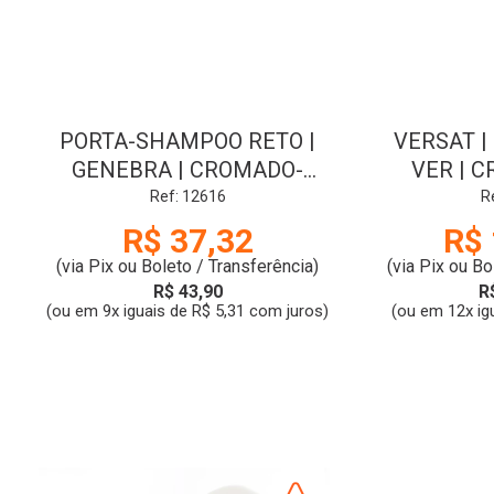
PORTA-SHAMPOO RETO |
VERSAT | 
GENEBRA | CROMADO-
VER | C
CRISTAL | DUDA
Ref: 12616
R
R$ 37,32
R$ 
(via Pix ou Boleto / Transferência)
(via Pix ou Bo
R$ 43,90
R
(ou em 9x iguais de R$ 5,31 com juros)
(ou em 12x ig