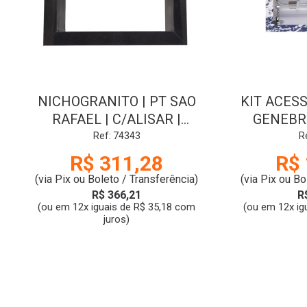
NICHOGRANITO | PT SAO
KIT ACESS
RAFAEL | C/ALISAR |
GENEBR
40x30x2 | CARVALHO <NO
CRIS
Ref: 74343
R
ESTADO><DE 358,24>
R$ 311,28
R$ 
(via Pix ou Boleto / Transferência)
(via Pix ou Bo
R$ 366,21
R
(ou em 12x iguais de R$ 35,18 com
(ou em 12x ig
juros)