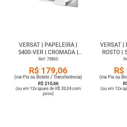
VERSAT | PAPELEIRA |
VERSAT |
5400-VER | CROMADA |
ROSTO | 5
FABRIMAR
FA
Ref: 73805
R
R$ 179,06
R$ 
(via Pix ou Boleto / Transferência)
(via Pix ou Bo
R$ 210,66
R
(ou em 12x iguais de R$ 20,24 com
(ou em 12x ig
juros)