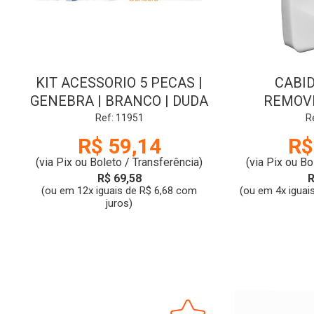
KIT ACESSORIO 5 PECAS |
CABID
GENEBRA | BRANCO | DUDA
REMOVI
CBDA/RM
Ref: 11951
R
R$ 59,14
R$
(via Pix ou Boleto / Transferência)
(via Pix ou Bo
R$ 69,58
R
(ou em 12x iguais de R$ 6,68 com
(ou em 4x iguai
juros)