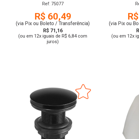
BLAC
Ref: 75077
R
R$ 60,49
R$
(via Pix ou Boleto / Transferência)
(via Pix ou Bo
R$ 71,16
R
(ou em 12x iguais de R$ 6,84 com
(ou em 12x i
juros)