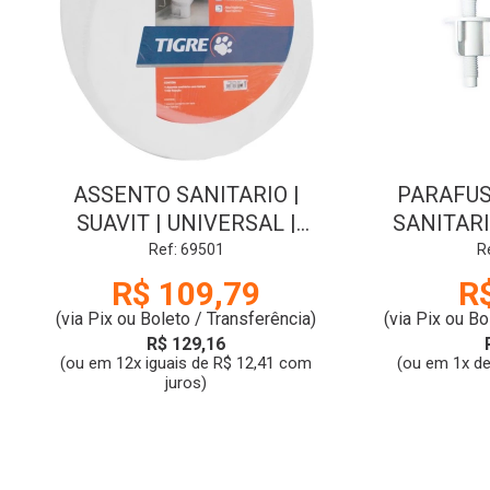
ASSENTO SANITARIO |
PARAFUS
SUAVIT | UNIVERSAL |
SANITARI
BRANCO | 404 | TIGRE
Ref: 69501
R
R$ 109,79
R
(via Pix ou Boleto / Transferência)
(via Pix ou Bo
R$ 129,16
(ou em 12x iguais de R$ 12,41 com
(ou em 1x de
juros)