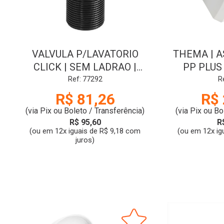
VALVULA P/LAVATORIO
THEMA | A
CLICK | SEM LADRAO |
PP PLUS
1602K | BLACK | SIGMA
BISC
Ref: 77292
R
R$ 81,26
R$ 
(via Pix ou Boleto / Transferência)
(via Pix ou Bo
R$ 95,60
R
(ou em 12x iguais de R$ 9,18 com
(ou em 12x ig
juros)