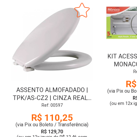
KIT ACESS
MONACO
CRIS
R
R$
ASSENTO ALMOFADADO |
(via Pix ou Bo
TPK/AS-CZ2 | CINZA REAL |
R
(ou em 12x i
ASTRA
Ref: 00597
R$ 110,25
(via Pix ou Boleto / Transferência)
R$ 129,70