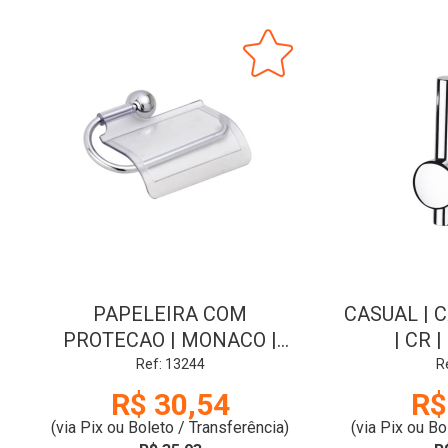
PAPELEIRA COM
CASUAL | C
PROTECAO | MONACO |
| CR 
CROMADO | DUDA
Ref: 13244
R
R$ 30,54
R$
(via Pix ou Boleto / Transferência)
(via Pix ou Bo