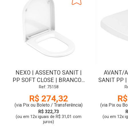
NEXO | ASSENTO SANIT |
AVANT/A
PP SOFT CLOSE | BRANCO |
SANIT PP 
ROCA
Ref: 75158
R
R$ 274,32
R$
(via Pix ou Boleto / Transferência)
(via Pix ou Bo
R$ 322,73
R
(ou em 12x iguais de R$ 31,01 com
(ou em 12x i
juros)