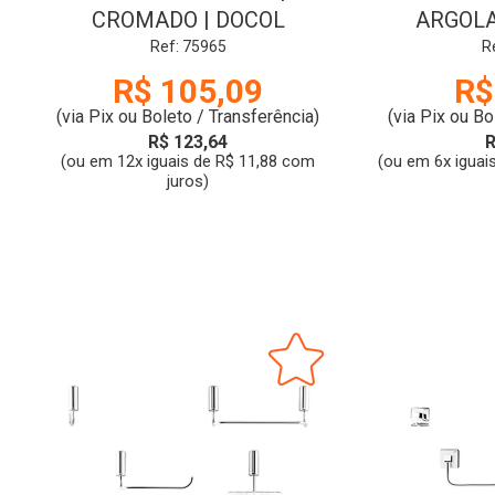
CROMADO | DOCOL
ARGOLA
CROMA
Ref: 75965
R
R$ 105,09
R$
(via Pix ou Boleto / Transferência)
(via Pix ou Bo
R$ 123,64
R
(ou em 12x iguais de R$ 11,88 com
(ou em 6x iguai
juros)