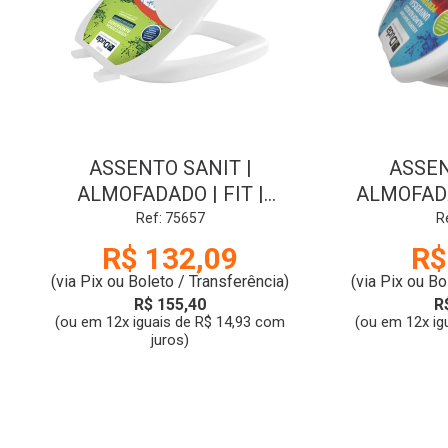
ASSENTO SANIT |
ASSEN
ALMOFADADO | FIT |
ALMOFADA
BRANCO | DUDA
BRAN
Ref: 75657
R
R$ 132,09
R$
(via Pix ou Boleto / Transferência)
(via Pix ou Bo
R$ 155,40
R
(ou em 12x iguais de R$ 14,93 com
(ou em 12x ig
juros)