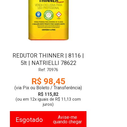
REDUTOR THINNER | 8116 |
5lt | NATRIELLI 78622
Ref: 70976
R$ 98,45
(via Pix ou Boleto / Transferência)
R$ 115,82
(ou em 12x iguais de R$ 11,13 com
juros)
Avise-me
Esgotado
quando chegar