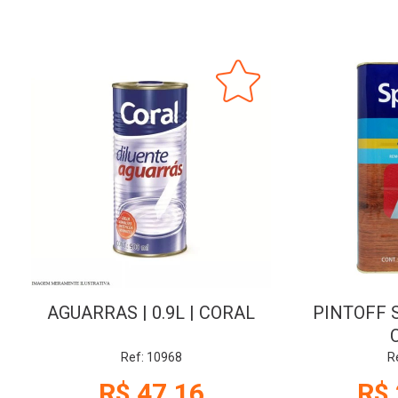
AGUARRAS | 0.9L | CORAL
PINTOFF S
Ref: 10968
R
R$ 47,16
R$ 