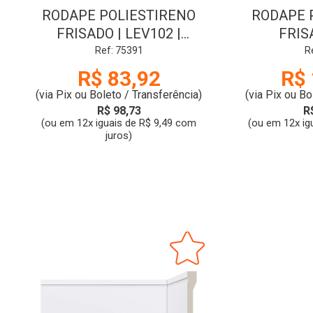
RODAPE POLIESTIRENO
RODAPE 
FRISADO | LEV102 |
FRISA
2.40mx10cm | BRANCO |
2.40mx15
Ref: 75391
R
SANTA LUZIA
SAN
R$ 83,92
R$ 
(via Pix ou Boleto / Transferência)
(via Pix ou Bo
R$ 98,73
R
(ou em 12x iguais de R$ 9,49 com
(ou em 12x ig
juros)