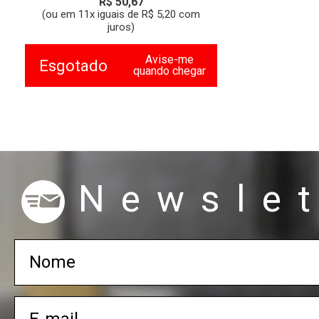
R$ 50,67
(ou em 11x iguais de R$ 5,20 com
juros)
Avise-me
Esgotado
quando chegar
Newslet