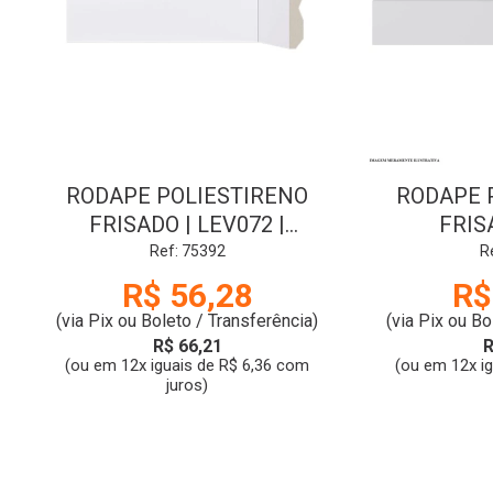
RODAPE POLIESTIRENO
RODAPE 
FRISADO | LEV072 |
FRISA
2.40mx0.7cm | BRANCO |
2.40mx0.
Ref: 75392
R
SANTA LUZIA
SAN
R$ 56,28
R$
(via Pix ou Boleto / Transferência)
(via Pix ou Bo
R$ 66,21
R
(ou em 12x iguais de R$ 6,36 com
(ou em 12x i
juros)