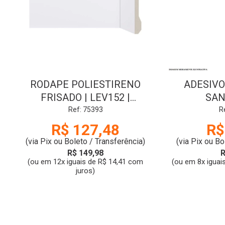
RODAPE POLIESTIRENO
ADESIVO 
FRISADO | LEV152 |
SAN
2.40mx15cm | BRANCO |
Ref: 75393
R
SANTA LUZIA
R$ 127,48
R$
(via Pix ou Boleto / Transferência)
(via Pix ou Bo
R$ 149,98
R
(ou em 12x iguais de R$ 14,41 com
(ou em 8x iguai
juros)