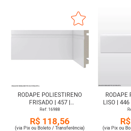
RODAPE POLIESTIRENO
RODAPE 
FRISADO | 457 |
LISO | 446
2.40mx10cm | BRANCO |
BRANCO 
Ref: 16988
R
SANTA LUZIA
R$ 118,56
R$
(via Pix ou Boleto / Transferência)
(via Pix ou Bo