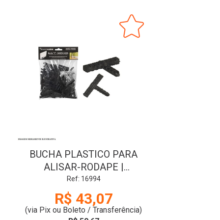
BUCHA PLASTICO PARA
ALISAR-RODAPE |
POLIESTIRENO | COM 50
Ref: 16994
PCS | SANTA LUZIA 76458
R$ 43,07
(via Pix ou Boleto / Transferência)