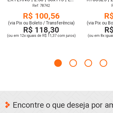
V2 | SAVANE
LE-V2 
Ref: 78742
R$ 100,56
R$
(via Pix ou Boleto / Transferência)
(via Pix ou B
R$ 118,30
R$
(ou em 12x iguais de R$ 11,37 com juros)
(ou em 8x igua
Encontre o que deseja por a