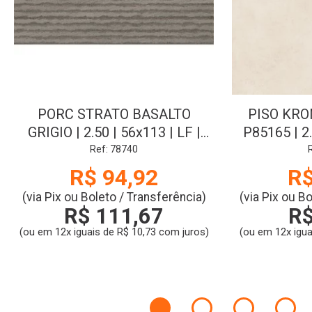
PORC STRATO BASALTO
PISO KRO
GRIGIO | 2.50 | 56x113 | LF |
P85165 | 2.
SAVANE
LC-
Ref: 78740
R$ 94,92
R$
(via Pix ou Boleto / Transferência)
(via Pix ou B
R$ 111,67
R$
(ou em 12x iguais de R$ 10,73 com juros)
(ou em 12x igua