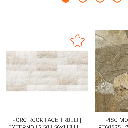
PORC ROCK FACE TRULLI |
PISO MO
EXTERNO | 2.50 | 56x113 | LF-
RT60525 | 2