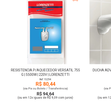
RESISTENCIA P/AQUECEDOR VERSATIL 755
DUCHA ADV
G | 5500W | 220V | LORENZETTI
Ref: 15294
R$ 80,44
(via Pix ou Boleto / Transferência)
(via 
R$ 94,64
(ou em 12x iguais de R$ 9,09 com juros)
(ou em 12