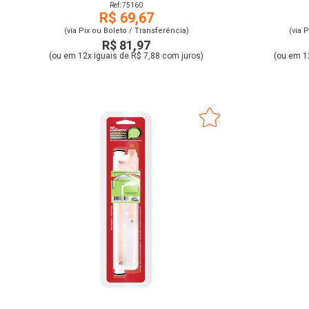
Ref: 75160
R$ 69,67
(via Pix ou Boleto / Transferência)
(via 
R$ 81,97
(ou em 12x iguais de R$ 7,88 com juros)
(ou em 1