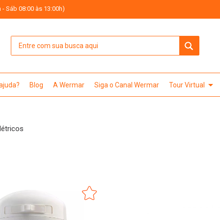
 - Sáb 08:00 às 13:00h)
arrow_drop_down
 ajuda?
Blog
A Wermar
Siga o Canal Wermar
Tour Virtual
létricos