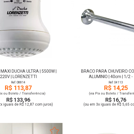
MAXI DUCHA ULTRA | 5500W |
BRACO PARA CHUVEIRO C
220V | LORENZETTI
ALUMINIO | 40cm | 1/2 
Ref: 08814
Ref: 04113
R$ 113,87
R$ 14,25
Pix ou Boleto / Transferência)
(via Pix ou Boleto / Transfer
R$ 133,96
R$ 16,76
x iguais de R$ 12,87 com juros)
(ou em 3x iguais de R$ 5,65 c