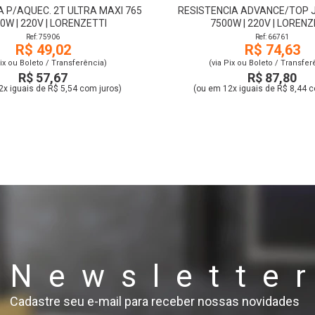
A P/AQUEC. 2T ULTRA MAXI 765
RESISTENCIA ADVANCE/TOP JE
00W | 220V | LORENZETTI
7500W | 220V | LORENZ
Ref: 75906
Ref: 66761
R$ 49,02
R$ 74,63
Pix ou Boleto / Transferência)
(via Pix ou Boleto / Transfer
R$ 57,67
R$ 87,80
2x iguais de R$ 5,54 com juros)
(ou em 12x iguais de R$ 8,44 c
Newslette
Cadastre seu e-mail para receber nossas novidades