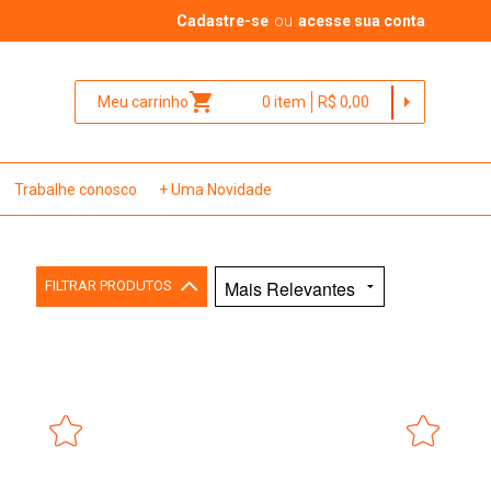
Cadastre-se
ou
acesse sua conta
shopping_cart
arrow_right
Meu carrinho
0
item
R$ 0,00
Trabalhe conosco
+ Uma Novidade
FILTRAR PRODUTOS