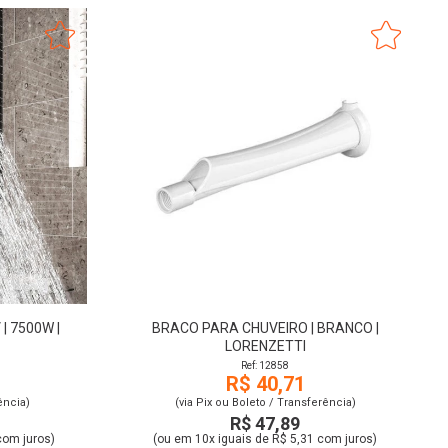
| 7500W |
BRACO PARA CHUVEIRO | BRANCO |
LORENZETTI
Ref: 12858
R$ 40,71
ência)
(via Pix ou Boleto / Transferência)
R$ 47,89
com juros)
(ou em 10x iguais de R$ 5,31 com juros)