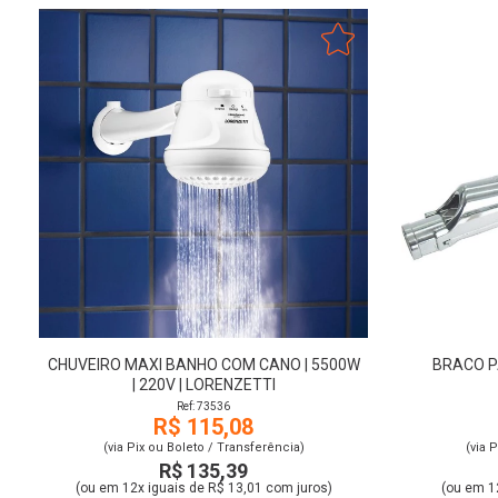
CHUVEIRO MAXI BANHO COM CANO | 5500W
BRACO P
| 220V | LORENZETTI
Ref: 73536
R$ 115,08
(via Pix ou Boleto / Transferência)
(via 
R$ 135,39
(ou em 12x iguais de R$ 13,01 com juros)
(ou em 1