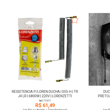
RESISTENCIA P/LOREN DUCHA | 055-H | TR
DUC
J4 LR | 6800W | 220V | LORENZETTI
PRETO/
Ref: 77377
R$ 61,49
(via Pix ou Boleto / Transferência)
(via 