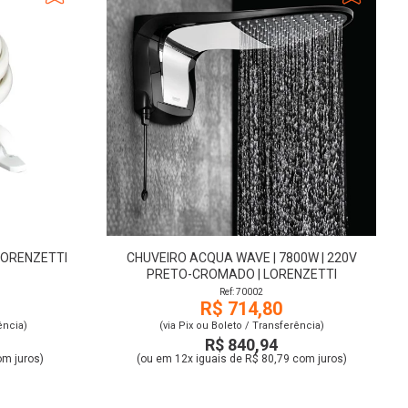
LORENZETTI
CHUVEIRO ACQUA WAVE | 7800W | 220V
PRETO-CROMADO | LORENZETTI
Ref: 70002
R$ 714,80
ência)
(via Pix ou Boleto / Transferência)
R$ 840,94
om juros)
(ou em 12x iguais de R$ 80,79 com juros)