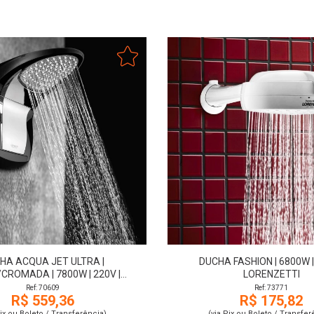
HA ACQUA JET ULTRA |
DUCHA FASHION | 6800W |
CROMADA | 7800W | 220V |
LORENZETTI
LORENZETTI
Ref: 70609
Ref: 73771
R$ 559,36
R$ 175,82
Pix ou Boleto / Transferência)
(via Pix ou Boleto / Transfer