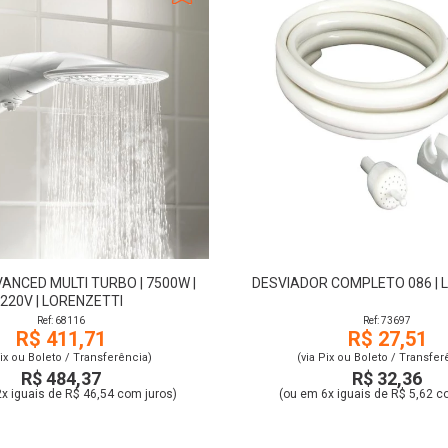
ANCED MULTI TURBO | 7500W |
DESVIADOR COMPLETO 086 | 
220V | LORENZETTI
Ref: 68116
Ref: 73697
R$ 411,71
R$ 27,51
Pix ou Boleto / Transferência)
(via Pix ou Boleto / Transfer
R$ 484,37
R$ 32,36
x iguais de R$ 46,54 com juros)
(ou em 6x iguais de R$ 5,62 c