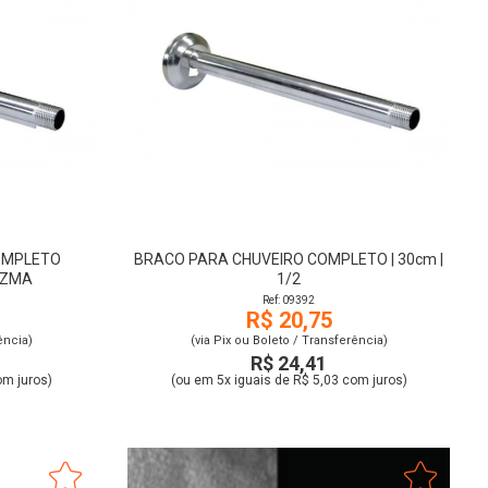
OMPLETO
BRACO PARA CHUVEIRO COMPLETO | 30cm |
- ZMA
1/2
Ref: 09392
R$ 20,75
ência)
(via Pix ou Boleto / Transferência)
R$ 24,41
om juros)
(ou em 5x iguais de R$ 5,03 com juros)