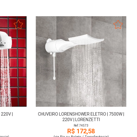
 220V |
CHUVEIRO LORENSHOWER ELETRO | 7500W |
220V | LORENZETTI
Ref: 74573
R$ 172,58
ência)
(via Pix ou Boleto / Transferência)