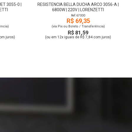
T 3055-0 |
RESISTENCIA BELLA DUCHA ARCO 3056-A |
ETTI
6800W | 220V | LORENZETTI
Ref: 67000
R$ 69,35
ência)
(via Pix ou Boleto / Transferência)
R$ 81,59
om juros)
(ou em 12x iguais de R$ 7,84 com juros)
r