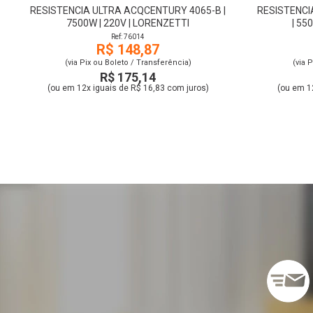
RESISTENCIA ULTRA ACQCENTURY 4065-B |
RESISTENCI
7500W | 220V | LORENZETTI
| 55
Ref: 76014
R$ 148,87
(via Pix ou Boleto / Transferência)
(via 
R$ 175,14
(ou em 12x iguais de R$ 16,83 com juros)
(ou em 1