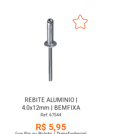
REBITE ALUMINIO |
4.0x12mm | BEMFIXA
Ref: 67544
R$ 5,95
(via Pix ou Boleto / Transferência)