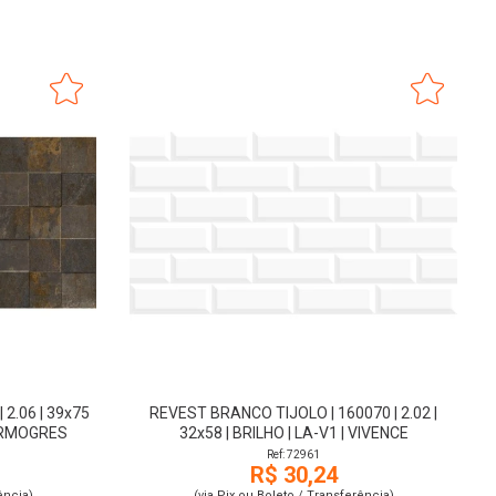
2.06 | 39x75
REVEST BRANCO TIJOLO | 160070 | 2.02 |
MARMOGRES
32x58 | BRILHO | LA-V1 | VIVENCE
Ref: 72961
R$ 30,24
ência)
(via Pix ou Boleto / Transferência)