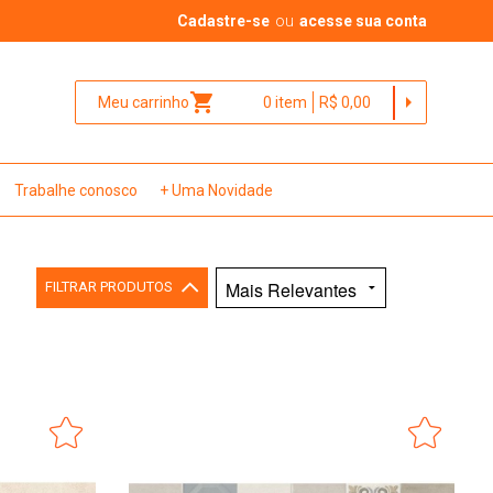
Cadastre-se
ou
acesse sua conta
shopping_cart
arrow_right
Meu carrinho
0
item
R$ 0,00
Trabalhe conosco
+ Uma Novidade
FILTRAR PRODUTOS