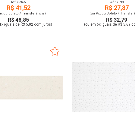
CRISTOFOLETTI
Ref: 75946
Ref: 17093
R$ 41,52
R$ 27,87
Pix ou Boleto / Transferência)
(via Pix ou Boleto / Transfer
R$ 48,85
R$ 32,79
1x iguais de R$ 5,02 com juros)
(ou em 6x iguais de R$ 5,69 c