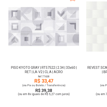
PISO KYOTO GRAY | RT57522 | 2.34 | 33x60 |
REVEST SCALE
RET | LA-V2 | CL:A | ACRO
| B
Ref: 77658
R$ 33,47
(via Pix ou Boleto / Transferência)
(via 
R$ 39,38
(ou em 8x iguais de R$ 5,27 com juros)
(ou em 7