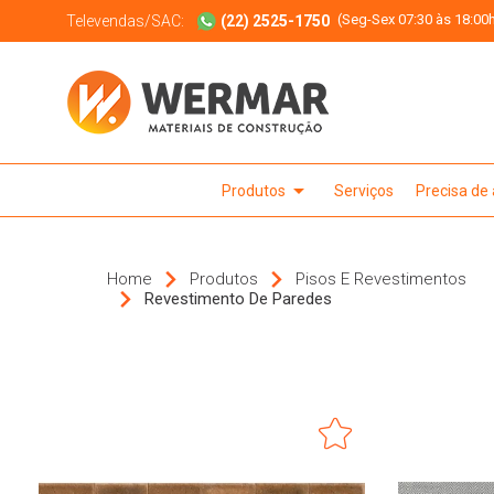
(Seg-Sex 07:30 às 18:00h
Televendas/SAC:
(22) 2525-1750
arrow_drop_down
Produtos
Serviços
Precisa de
Home
Produtos
Pisos E Revestimentos
Revestimento De Paredes