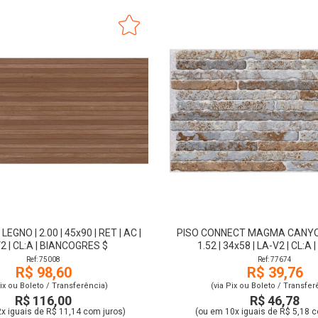
EGNO | 2.00 | 45x90 | RET | AC |
PISO CONNECT MAGMA CANYON
2 | CL:A | BIANCOGRES $
1.52 | 34x58 | LA-V2 | CL:A 
Ref: 75008
Ref: 77674
R$ 98,60
R$ 39,76
Pix ou Boleto / Transferência)
(via Pix ou Boleto / Transfer
R$ 116,00
R$ 46,78
x iguais de R$ 11,14 com juros)
(ou em 10x iguais de R$ 5,18 c