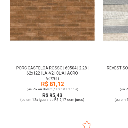
PORC CASTELOA ROSSO | 60504 | 2.28 |
REVEST SOFT
62x122 | LA-V2 | CL:A | ACRO
Ref: 77841
R$ 81,12
(via Pix ou Boleto / Transferência)
(via 
R$ 95,43
(ou em 12x iguais de R$ 9,17 com juros)
(ou em 6