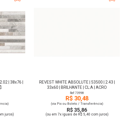
.02 | 38x76 |
REVEST WHITE ABSOLUTE | 53500 | 2.43 |
$
33x60 | BRILHANTE | CL:A | ACRO
Ref: 73998
R$ 30,48
ência)
(via Pix ou Boleto / Transferência)
R$ 35,86
om juros)
(ou em 7x iguais de R$ 5,40 com juros)