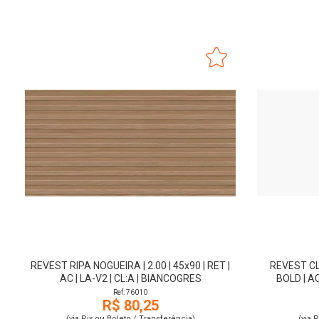
REVEST RIPA NOGUEIRA | 2.00 | 45x90 | RET |
REVEST CLA
AC | LA-V2 | CL:A | BIANCOGRES
BOLD | AC
Ref: 76010
R$ 80,25
(via Pix ou Boleto / Transferência)
(via 