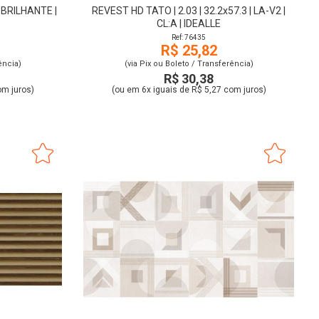
| BRILHANTE |
REVEST HD TATO | 2.03 | 32.2x57.3 | LA-V2 |
CL:A | IDEALLE
Ref: 76435
R$ 25,82
ência)
(via Pix ou Boleto / Transferência)
R$ 30,38
om juros)
(ou em 6x iguais de R$ 5,27 com juros)