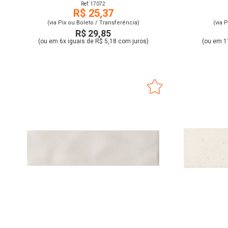
Ref: 17072
R$ 25,37
(via Pix ou Boleto / Transferência)
(via 
R$ 29,85
(ou em 6x iguais de R$ 5,18 com juros)
(ou em 1