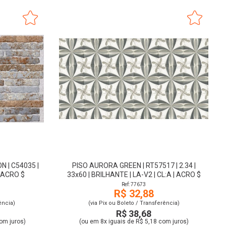
 | C54035 |
PISO AURORA GREEN | RT57517 | 2.34 |
| ACRO $
33x60 | BRILHANTE | LA-V2 | CL:A | ACRO $
Ref: 77673
R$ 32,88
ência)
(via Pix ou Boleto / Transferência)
R$ 38,68
om juros)
(ou em 8x iguais de R$ 5,18 com juros)