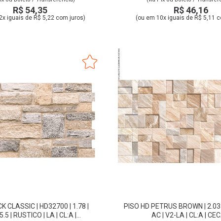
R$ 54,35
R$ 46,16
2x iguais de R$ 5,22 com juros)
(ou em 10x iguais de R$ 5,11 c
K CLASSIC | HD32700 | 1.78 |
PISO HD PETRUS BROWN | 2.03 |
.5 | RUSTICO | LA | CL:A |
AC | V2-LA | CL:A | CE