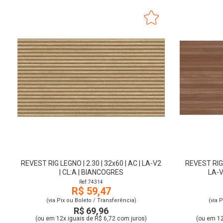
REVEST RIG LEGNO | 2.30 | 32x60 | AC | LA-V2
REVEST RIG L
| CL:A | BIANCOGRES
LA-V
Ref: 74314
R$ 59,47
(via Pix ou Boleto / Transferência)
(via 
R$ 69,96
(ou em 12x iguais de R$ 6,72 com juros)
(ou em 12