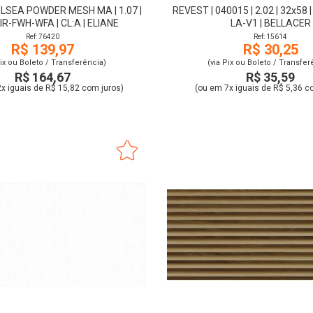
LSEA POWDER MESH MA | 1.07 |
REVEST | 040015 | 2.02 | 32x58 
FIR-FWH-WFA | CL:A | ELIANE
LA-V1 | BELLACER
Ref: 76420
Ref: 15614
R$ 139,97
R$ 30,25
Pix ou Boleto / Transferência)
(via Pix ou Boleto / Transfer
R$ 164,67
R$ 35,59
x iguais de R$ 15,82 com juros)
(ou em 7x iguais de R$ 5,36 c