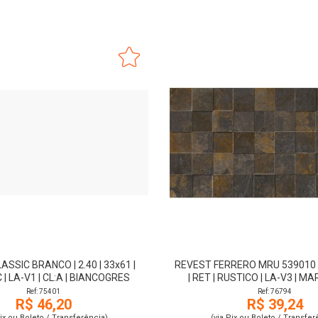
SSIC BRANCO | 2.40 | 33x61 |
REVEST FERRERO MRU 539010 | 
 | LA-V1 | CL:A | BIANCOGRES
| RET | RUSTICO | LA-V3 | 
Ref: 75401
Ref: 76794
R$ 46,20
R$ 39,24
Pix ou Boleto / Transferência)
(via Pix ou Boleto / Transfer