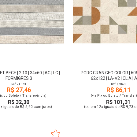
 BEGE | 2.10 | 34x60 | AC | LC |
PORC GRAN GEO COLOR | 6060
FORMIGRES $
62x122 | LA-V2 | CL:A |
Ref: 74073
Ref: 77843
R$ 27,46
R$ 86,11
Pix ou Boleto / Transferência)
(via Pix ou Boleto / Transfer
R$ 32,30
R$ 101,31
x iguais de R$ 5,60 com juros)
(ou em 12x iguais de R$ 9,73 c