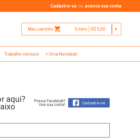
Cadastre-se
ou
acesse sua conta
shopping_cart
arrow_right
Meu carrinho
0
item
R$ 0,00
Trabalhe conosco
+ Uma Novidade
or aqui?
Possui Facebook?
Cadastre-se
baixo
Use sua conta!