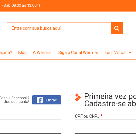
 - Sáb 08:00 às 13:00h)
arrow_drop_down
 ajuda?
Blog
A Wermar
Siga o Canal Wermar
Tour Virtual
Primeira vez p
Possui Facebook?
Entrar
Cadastre-se a
Use sua conta!
CPF ou CNPJ
*