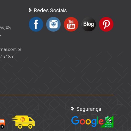
Redes Sociais
as, 08,
RJ
rmar.com.br
 às 18h
Segurança