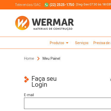
(Seg-Sex 07:30 às 18:00h
Televendas/SAC:
(22) 2525-1750
arrow_drop_down
Produtos
Serviços
Precisa de
Home
Meu Painel
Faça seu
Login
E-mail