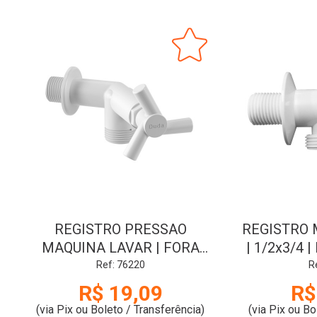
REGISTRO PRESSAO
REGISTRO 
MAQUINA LAVAR | FORA
| 1/2x3/4 
CENTRO | SAIDA 1/2 |
Ref: 76220
R
BRANCO | DUDA
R$ 19,09
R$
(via Pix ou Boleto / Transferência)
(via Pix ou Bo