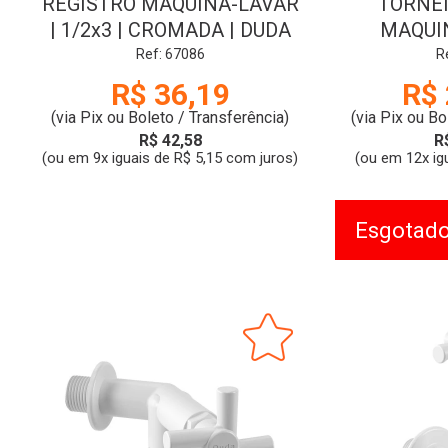
REGISTRO MAQUINA-LAVAR
TORNEI
| 1/2x3 | CROMADA | DUDA
MAQUIN
AQUARIU
Ref: 67086
R
FA
R$ 36,19
R$ 
(via Pix ou Boleto / Transferência)
(via Pix ou Bo
R$ 42,58
R
(ou em 9x iguais de R$ 5,15 com juros)
(ou em 12x ig
Esgotad