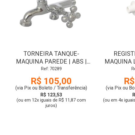
TORNEIRA TANQUE-
REGIST
MAQUINA PAREDE | ABS |
MAQUINA L
7153-C38 | 1/2x3/4 | CR |
ENT 3/4
Ref: 70289
R
BIG LU
BRAN
R$ 105,00
R$
(via Pix ou Boleto / Transferência)
(via Pix ou Bo
R$ 123,53
R
(ou em 12x iguais de R$ 11,87 com
(ou em 4x iguai
juros)