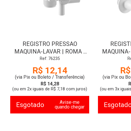
REGISTRO PRESSAO
REGIST
MAQUINA-LAVAR | ROMA |
MAQUINA-L
FORA CENTRO | ENT 1/2-
ENT 1/2
Ref: 76235
R
SAIDA 3/4 | BRANCO | DUDA
BRAN
R$ 12,14
R$
(via Pix ou Boleto / Transferência)
(via Pix ou Bo
R$ 14,28
R
(ou em 2x iguais de R$ 7,18 com juros)
(ou em 3x iguai
Avise-me
Esgotado
Esgotad
quando chegar