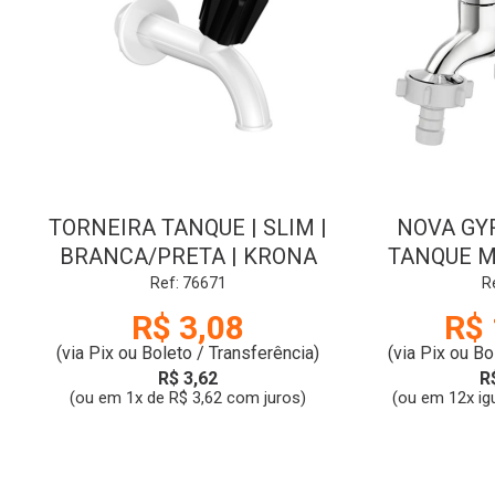
TORNEIRA TANQUE | SLIM |
NOVA GYR
BRANCA/PRETA | KRONA
TANQUE M
NGY | D
Ref: 76671
R
FA
R$ 3,08
R$ 
(via Pix ou Boleto / Transferência)
(via Pix ou Bo
R$ 3,62
R
(ou em 1x de R$ 3,62 com juros)
(ou em 12x ig