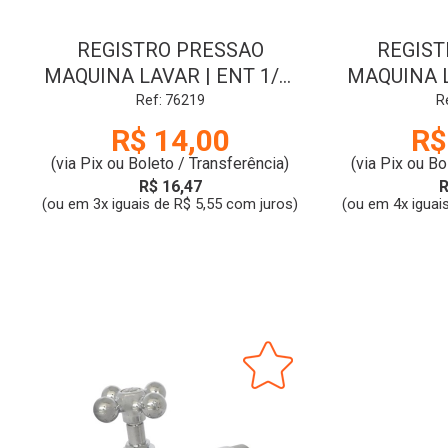
REGISTRO PRESSAO
REGIST
MAQUINA LAVAR | ENT 1/2-
MAQUINA L
SAIDA 3/4 | BRANCO | DUDA
ENT 1/2
Ref: 76219
R
BRAN
R$ 14,00
R$
(via Pix ou Boleto / Transferência)
(via Pix ou Bo
R$ 16,47
R
(ou em 3x iguais de R$ 5,55 com juros)
(ou em 4x iguai