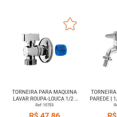
TORNEIRA PARA MAQUINA
TORNEIRA 
LAVAR ROUPA-LOUCA 1/2 |
PAREDE | 1
1/4 VOLTA | CROMADA |
CROMA
Ref: 10753
R
BLUKIT
R$ 47,86
R$