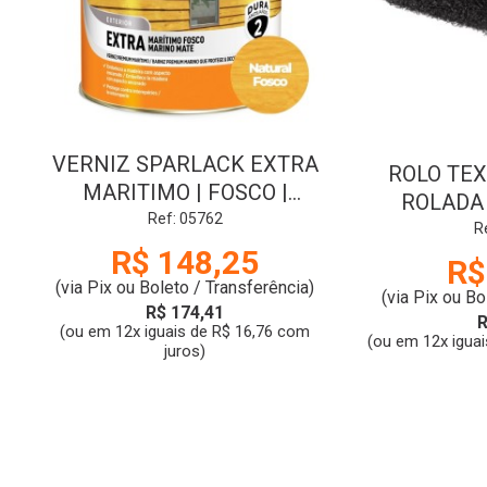
VERNIZ SPARLACK EXTRA
ROLO TEX
MARITIMO | FOSCO |
ROLADA |
NATURAL | 3.6L | CORAL
Ref: 05762
C
R
R$ 148,25
R$
(via Pix ou Boleto / Transferência)
(via Pix ou Bo
R$ 174,41
R
(ou em 12x iguais de R$ 16,76 com
(ou em 12x iguai
juros)