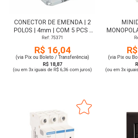
CONECTOR DE EMENDA | 2
MINI
POLOS | 4mm | COM 5 PCS |
MONOPOLAR
WAGO
1P | 
Ref: 75371
R
TRA
R$ 16,04
R$
(via Pix ou Boleto / Transferência)
(via Pix ou Bo
R$ 18,87
R
(ou em 3x iguais de R$ 6,36 com juros)
(ou em 3x iguai