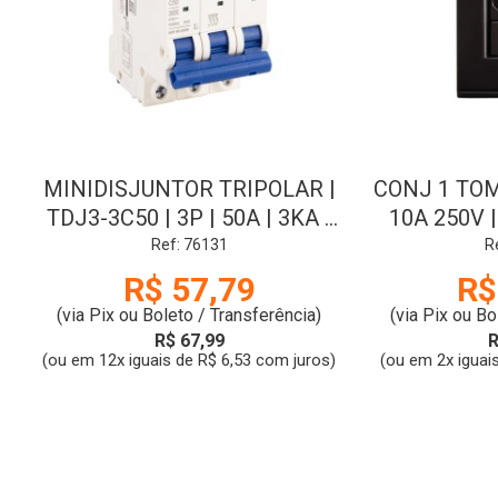
MINIDISJUNTOR TRIPOLAR |
CONJ 1 TOM
TDJ3-3C50 | 3P | 50A | 3KA |
10A 250V |
TRAMONTINA
TRA
Ref: 76131
R
R$ 57,79
R$
(via Pix ou Boleto / Transferência)
(via Pix ou Bo
R$ 67,99
R
(ou em 12x iguais de R$ 6,53 com juros)
(ou em 2x iguai