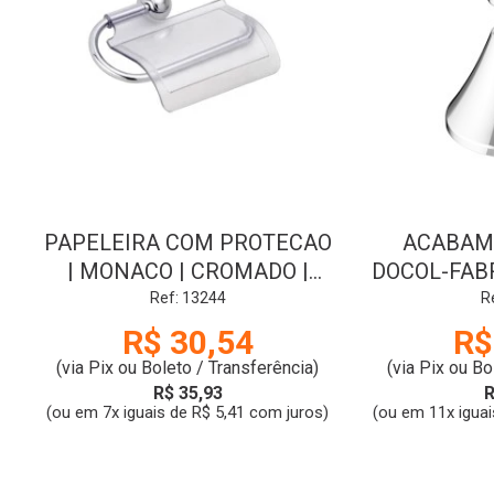
PAPELEIRA COM PROTECAO
ACABAME
| MONACO | CROMADO |
DOCOL-FABR
DUDA
| NOVA P
Ref: 13244
R
R$ 30,54
R$
(via Pix ou Boleto / Transferência)
(via Pix ou Bo
R$ 35,93
R
(ou em 7x iguais de R$ 5,41 com juros)
(ou em 11x iguai