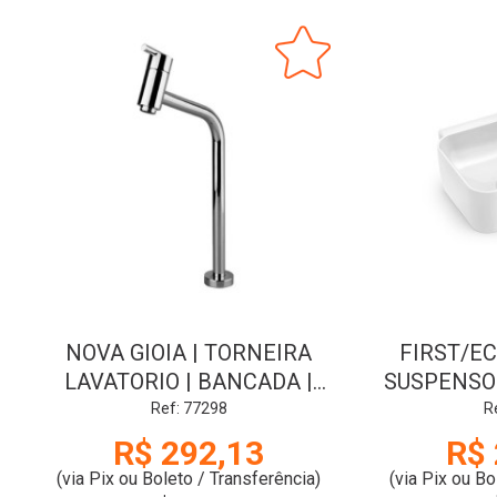
NOVA GIOIA | TORNEIRA
FIRST/EC
LAVATORIO | BANCADA |
SUSPENSO 
BICA ALTA | 1198-NGIO | CR |
40x
Ref: 77298
R
FABRIMAR-A
R$ 292,13
R$ 
(via Pix ou Boleto / Transferência)
(via Pix ou Bo