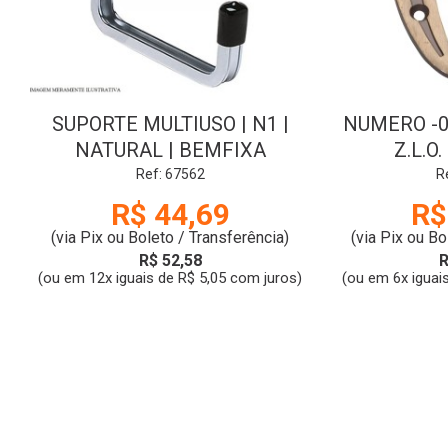
SUPORTE MULTIUSO | N1 |
NUMERO -0
NATURAL | BEMFIXA
Z.L.O
Ref: 67562
R
R$ 44,69
R$
(via Pix ou Boleto / Transferência)
(via Pix ou Bo
R$ 52,58
R
(ou em 12x iguais de R$ 5,05 com juros)
(ou em 6x iguai