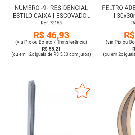
NUMERO -9- RESIDENCIAL
FELTRO AD
ESTILO CAIXA | ESCOVADO |
| 30x30
LG MAIS
MARROM
Ref: 73158
R
R$ 46,93
R$
(via Pix ou Boleto / Transferência)
(via Pix ou Bo
R$ 55,21
R
(ou em 12x iguais de R$ 5,30 com juros)
(ou em 2x iguai