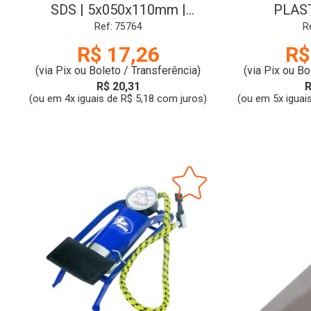
SDS | 5x050x110mm |
PLAST
TRAMONTINA
TEXTURIZ
Ref: 75764
R
R$ 17,26
R$
(via Pix ou Boleto / Transferência)
(via Pix ou Bo
R$ 20,31
R
(ou em 4x iguais de R$ 5,18 com juros)
(ou em 5x iguai