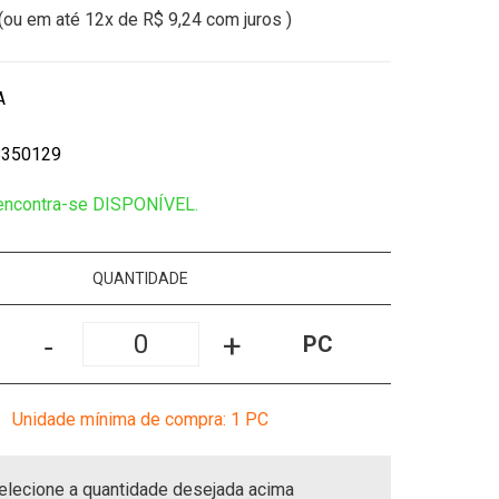
(ou em até
12x
de
R$ 9,24
com juros )
A
8350129
 encontra-se DISPONÍVEL.
QUANTIDADE
-
+
PC
Unidade mínima de compra: 1
PC
elecione a quantidade desejada acima