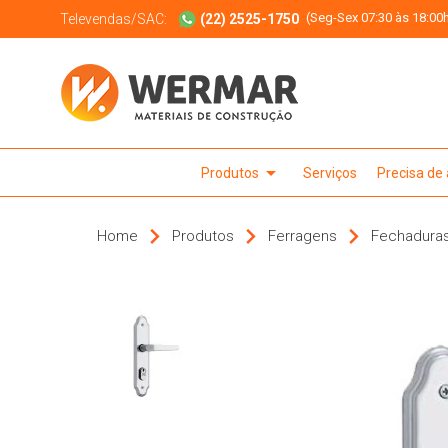
(Seg-Sex 07:30 às 18:00h
Televendas/SAC:
(22) 2525-1750
arrow_drop_down
Produtos
Serviços
Precisa de
Home
Produtos
Ferragens
Fechadura