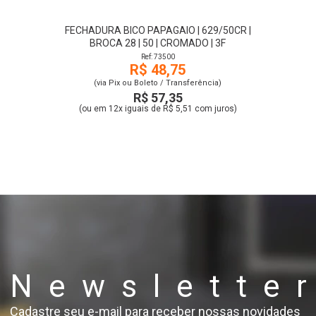
FECHADURA BICO PAPAGAIO | 629/50CR |
BROCA 28 | 50 | CROMADO | 3F
Ref: 73500
R$ 48,75
(via Pix ou Boleto / Transferência)
R$ 57,35
(ou em 12x iguais de R$ 5,51 com juros)
Newslette
Cadastre seu e-mail para receber nossas novidades