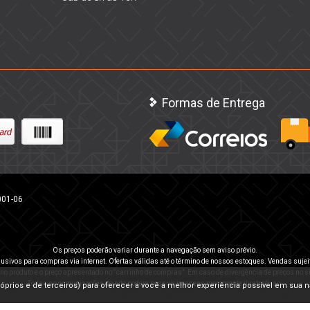
Formas de Entrega
001-06
Os preços poderão variar durante a navegação sem aviso prévio.
usivos para compras via internet. Ofertas válidas até o término de nossos estoques. Vendas sujei
 no produto e o preço apresentado no “carrinho de compras”. Em caso de divergência de preços no sit
Todas as comunicações do site podem possuir imagens meramente ilustrativas.
(próprios e de terceiros) para oferecer a você a melhor experiência possível em sua 