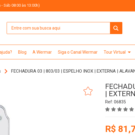
 - Sáb 08:00 às 13:00h)
arrow_drop_down
 ajuda?
Blog
A Wermar
Siga o Canal Wermar
Tour Virtual
s
FECHADURA 03 | 803/03 | ESPELHO INOX | EXTERNA | ALAVA
FECHADUR
| EXTER
Ref: 06835
R$ 81,