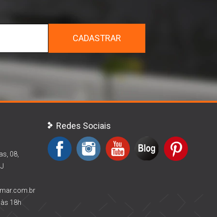
CADASTRAR
Redes Sociais
as, 08,
RJ
rmar.com.br
 às 18h