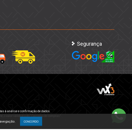
Segurança
tas à análise e confirmação de dados.
e, o valor válido é o do “Carrinho de compras”.
navegação.
CONCORDO