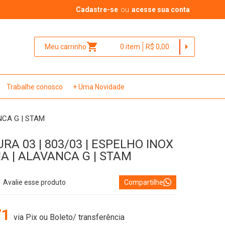
Cadastre-se
ou
acesse sua conta
shopping_cart
arrow_right
Meu carrinho
0
item
R$ 0,00
Trabalhe conosco
+ Uma Novidade
NCA G | STAM
A 03 | 803/03 | ESPELHO INOX
NA | ALAVANCA G | STAM
Avalie esse produto
Compartilhe
71
via Pix ou Boleto/ transferência