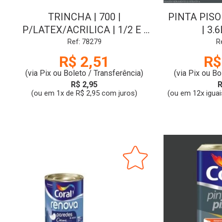
TRINCHA | 700 |
PINTA PISO
P/LATEX/ACRILICA | 1/2 E |
| 3.
CONDOR
Ref: 78279
R
R$ 2,51
R$
(via Pix ou Boleto / Transferência)
(via Pix ou Bo
R$ 2,95
R
(ou em 1x de R$ 2,95 com juros)
(ou em 12x iguai