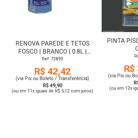
PINTA PISO
RENOVA PAREDE E TETOS
FOSCO | BRANCO | 0.8L |
R
CORAL
Ref: 72890
R$ 
R$ 42,42
(via Pix ou Bo
(via Pix ou Boleto / Transferência)
R
R$ 49,90
(ou em 12x ig
(ou em 11x iguais de R$ 5,12 com juros)