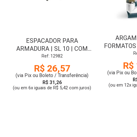
ARGAM
ESPACADOR PARA
FORMATOS 
ARMADURA | SL 10 | COM
| Q
R
100 PCS | JERUEL
Ref: 12982
R$ 
R$ 26,57
(via Pix ou Bo
(via Pix ou Boleto / Transferência)
R
R$ 31,26
(ou em 12x ig
(ou em 6x iguais de R$ 5,42 com juros)