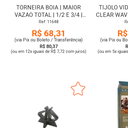
TORNEIRA BOIA | MAIOR
TIJOLO VI
VAZAO TOTAL | 1/2 E 3/4 |
CLEAR WAVE 
BLUKIT
|
Ref: 11648
R
R$ 68,31
R$
(via Pix ou Boleto / Transferência)
(via Pix ou Bo
R$ 80,37
R
(ou em 12x iguais de R$ 7,72 com juros)
(ou em 5x iguai