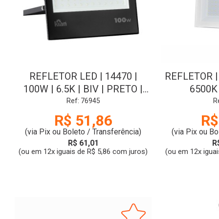
REFLETOR LED | 14470 |
REFLETOR | 
100W | 6.5K | BIV | PRETO |
6500K
KIAN
TA
Ref: 76945
R
R$ 51,86
R$
(via Pix ou Boleto / Transferência)
(via Pix ou Bo
R$ 61,01
R
(ou em 12x iguais de R$ 5,86 com juros)
(ou em 12x iguai