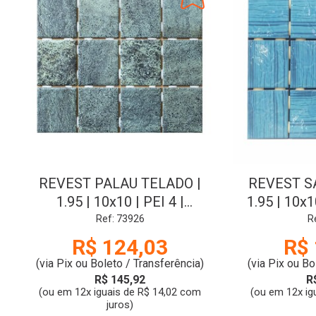
REVEST PALAU TELADO |
REVEST S
1.95 | 10x10 | PEI 4 |
1.95 | 10x
STRUFALDI
Ref: 73926
R
R$ 124,03
R$ 
(via Pix ou Boleto / Transferência)
(via Pix ou Bo
R$ 145,92
R
(ou em 12x iguais de R$ 14,02 com
(ou em 12x ig
juros)