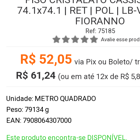
74.1x74.1 | RET | POL | LB-V
FIORANNO
Ref: 75185
Avalie esse pro
R$ 52,05
via Pix ou Boleto/ 
R$ 61,24
(ou em até
12x
de
R$ 5,
Unidade: METRO QUADRADO
Peso: 79134 g
EAN: 7908064307000
Este produto encontra-se DISPONÍVEL.