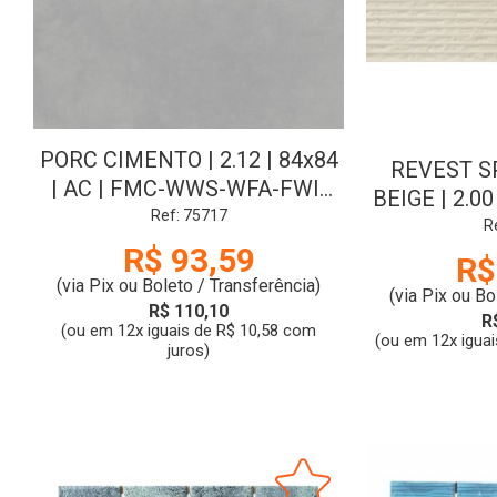
PORC CIMENTO | 2.12 | 84x84
REVEST S
| AC | FMC-WWS-WFA-FWI-
BEIGE | 2.00
V2 | CL:A | ELIANE
Ref: 75717
V3 | CL:
R
R$ 93,59
R$
(via Pix ou Boleto / Transferência)
(via Pix ou Bo
R$ 110,10
R
(ou em 12x iguais de R$ 10,58 com
(ou em 12x iguai
juros)