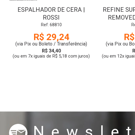
ESPALHADOR DE CERA |
REFINE SU
ROSSI
REMOVE
SUPERF
Ref: 68810
R
PI
R$ 29,24
R$
(via Pix ou Boleto / Transferência)
(via Pix ou Bo
R$ 34,40
R
(ou em 7x iguais de R$ 5,18 com juros)
(ou em 12x iguai
Newslet