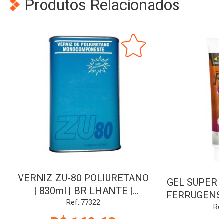
Produtos Relacionados
VERNIZ ZU-80 POLIURETANO
GEL SUPER
| 830ml | BRILHANTE |
FERRUGENS
POLIQUIMICA
Ref: 77322
| P
R