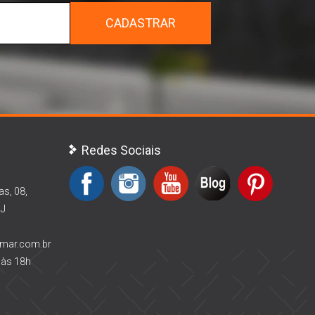
CADASTRAR
Redes Sociais
as, 08,
RJ
rmar.com.br
 às 18h