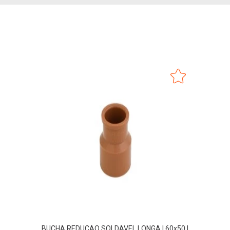
BUCHA REDUCAO SOLDAVEL LONGA | 60x50 |