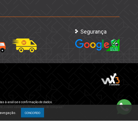
Segurança
tas à análise e confirmação de dados.
e, o valor válido é o do “Carrinho de compras”.
navegação.
CONCORDO