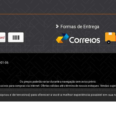
Formas de Entrega
001-06
Os preços poderão variar durante a navegação sem aviso prévio.
usivos para compras via internet. Ofertas válidas até o término de nossos estoques. Vendas sujei
 no produto e o preço apresentado no “carrinho de compras”. Em caso de divergência de preços no sit
Todas as comunicações do site podem possuir imagens meramente ilustrativas.
(próprios e de terceiros) para oferecer a você a melhor experiência possível em sua 