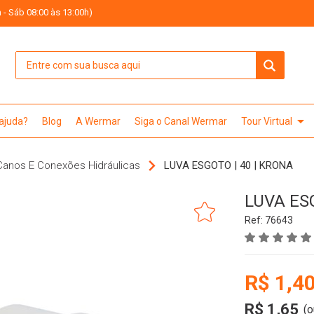
 - Sáb 08:00 às 13:00h)
arrow_drop_down
 ajuda?
Blog
A Wermar
Siga o Canal Wermar
Tour Virtual
Canos E Conexões Hidráulicas
LUVA ESGOTO | 40 | KRONA
LUVA ESG
Ref: 76643
R$ 1,4
R$ 1,65
(