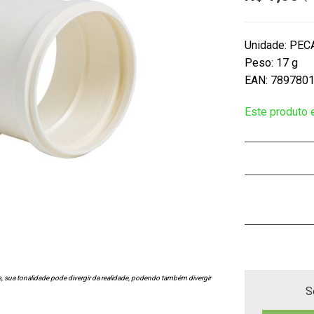
Unidade: PEC
Peso: 17 g
EAN: 789780
Este produto
s, sua tonalidade pode divergir da realidade, podendo também divergir
S