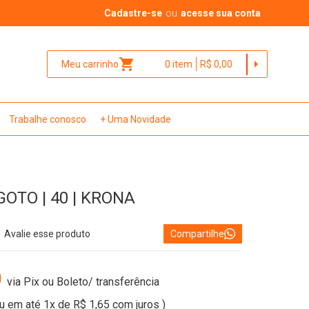
Cadastre-se
ou
acesse sua conta
shopping_cart
arrow_right
Meu carrinho
0
item
R$ 0,00
Trabalhe conosco
+ Uma Novidade
OTO | 40 | KRONA
Avalie esse produto
Compartilhe
0
via Pix ou Boleto/ transferência
ou em até
1x
de
R$ 1,65
com juros )