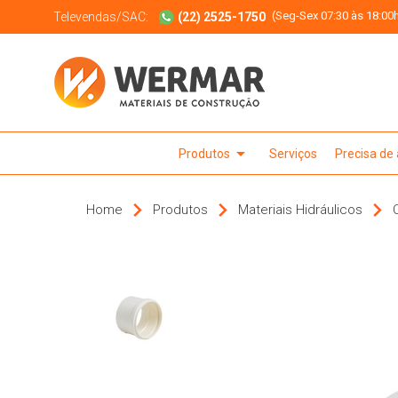
(Seg-Sex 07:30 às 18:00h
Televendas/SAC:
(22) 2525-1750
arrow_drop_down
Produtos
Serviços
Precisa de
Home
Produtos
Materiais Hidráulicos