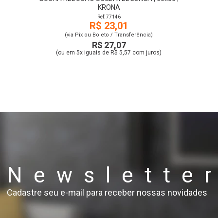
KRONA
Ref: 77146
R$ 23,01
(via Pix ou Boleto / Transferência)
R$ 27,07
(ou em 5x iguais de R$ 5,57 com juros)
Newslette
Cadastre seu e-mail para receber nossas novidades