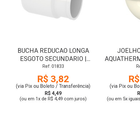
BUCHA REDUCAO LONGA
JOELHO
ESGOTO SECUNDARIO |
AQUATHERM 
50x40mm | TIGRE
Ref: 01833
R
R$ 3,82
R$
(via Pix ou Boleto / Transferência)
(via Pix ou Bo
R$ 4,49
R
(ou em 1x de R$ 4,49 com juros)
(ou em 5x iguai