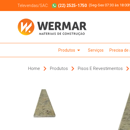
(Seg-Sex 07:30 às 18:00h
Televendas/SAC:
(22) 2525-1750
arrow_drop_down
Produtos
Serviços
Precisa de
Home
Produtos
Pisos E Revestimentos