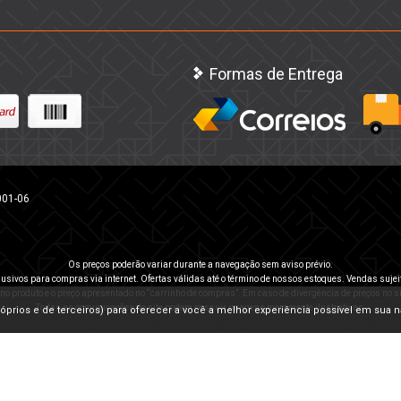
Formas de Entrega
001-06
Os preços poderão variar durante a navegação sem aviso prévio.
usivos para compras via internet. Ofertas válidas até o término de nossos estoques. Vendas sujei
 no produto e o preço apresentado no “carrinho de compras”. Em caso de divergência de preços no sit
Todas as comunicações do site podem possuir imagens meramente ilustrativas.
(próprios e de terceiros) para oferecer a você a melhor experiência possível em sua 