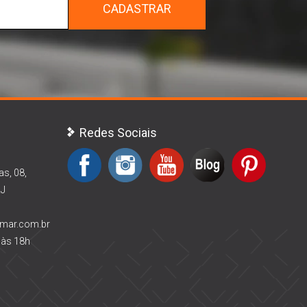
CADASTRAR
Redes Sociais
as, 08,
RJ
rmar.com.br
 às 18h