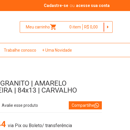
Cadastre-se
ou
acesse sua conta
shopping_cart
arrow_right
Meu carrinho
0
item
R$ 0,00
Trabalhe conosco
+ Uma Novidade
 GRANITO | AMARELO
IRA | 84x13 | CARVALHO
Avalie esse produto
Compartilhe
44
via Pix ou Boleto/ transferência