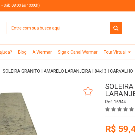
 - Sáb 08:00 às 13:00h)
arrow_drop_down
 ajuda?
Blog
A Wermar
Siga o Canal Wermar
Tour Virtual
SOLEIRA GRANITO | AMARELO LARANJEIRA | 84x13 | CARVALHO
SOLEIRA
LARANJE
Ref: 16944
R$ 59,