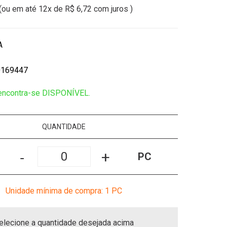
(ou em até
12x
de
R$ 6,72
com juros )
A
0169447
 encontra-se DISPONÍVEL.
QUANTIDADE
-
+
PC
Unidade mínima de compra: 1
PC
elecione a quantidade desejada acima