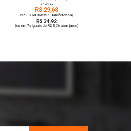
Ref: 78647
R$ 29,68
(via Pix ou Boleto / Transferência)
R$ 34,92
(ou em 7x iguais de R$ 5,26 com juros)
r