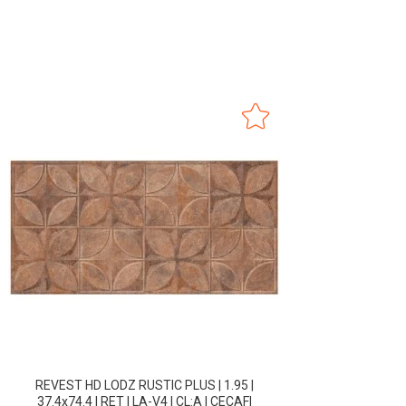
REVEST HD LODZ RUSTIC PLUS | 1.95 |
37.4x74.4 | RET | LA-V4 | CL:A | CECAFI