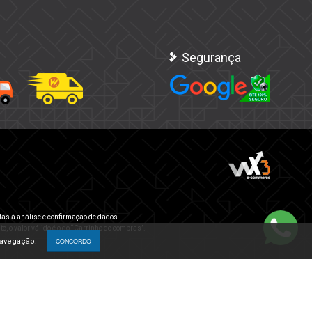
Segurança
tas à análise e confirmação de dados.
e, o valor válido é o do “Carrinho de compras”.
navegação.
CONCORDO