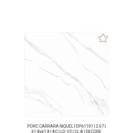
PORC CARRARA NIQUEL | DP61101 | 2.67 |
61.8x61.8 | AC | LD-V2 | CL:A | DECORE