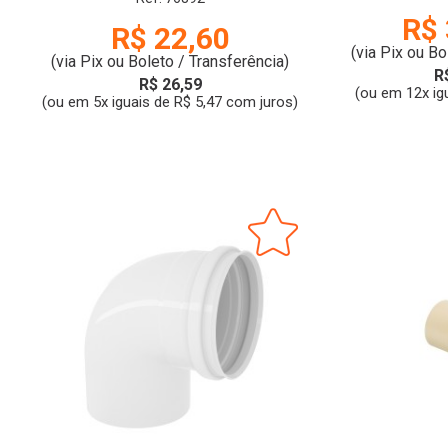
ULTRATERM | KRONA
R$ 
R$ 22,60
(via Pix ou Bo
(via Pix ou Boleto / Transferência)
R
R$ 26,59
(ou em 12x ig
(ou em 5x iguais de R$ 5,47 com juros)