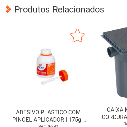
Produtos Relacionados
CAIXA 
ADESIVO PLASTICO COM
GORDURA
PINCEL APLICADOR | 175g |
DN10
R
Ref: 76892