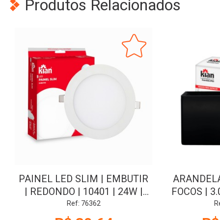
Produtos Relacionados
PAINEL LED SLIM | EMBUTIR
ARANDELA
| REDONDO | 10401 | 24W |
FOCOS | 3.
6.0K | KIAN
Ref: 76362
R