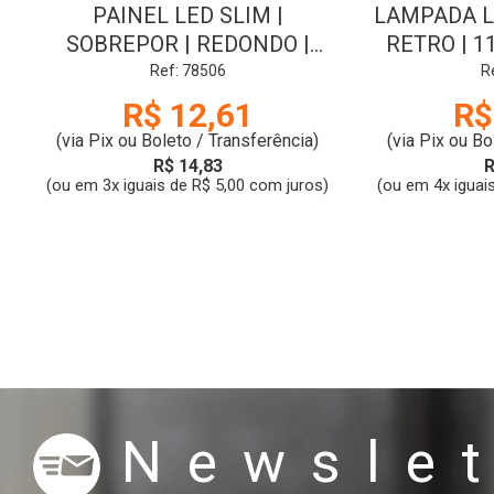
PAINEL LED SLIM |
LAMPADA L
SOBREPOR | REDONDO |
RETRO | 11
15723 | 6W | 6.0K | KIAN
2.2K |
Ref: 78506
R
R$ 12,61
R$
(via Pix ou Boleto / Transferência)
(via Pix ou Bo
R$ 14,83
R
(ou em 3x iguais de R$ 5,00 com juros)
(ou em 4x iguai
Newslet