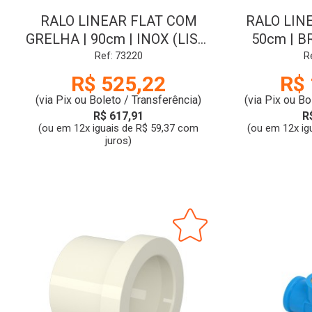
RALO LINEAR FLAT COM
RALO LINE
GRELHA | 90cm | INOX (LISO)
50cm | B
| TIGRE
Ref: 73220
R
R$ 525,22
R$ 
(via Pix ou Boleto / Transferência)
(via Pix ou Bo
R$ 617,91
R
(ou em 12x iguais de R$ 59,37 com
(ou em 12x ig
juros)