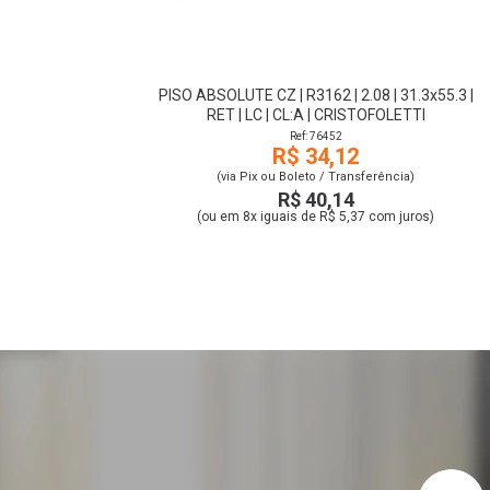
PISO ABSOLUTE CZ | R3162 | 2.08 | 31.3x55.3 |
RET | LC | CL:A | CRISTOFOLETTI
Ref: 76452
R$ 34,12
(via Pix ou Boleto / Transferência)
R$ 40,14
(ou em 8x iguais de R$ 5,37 com juros)