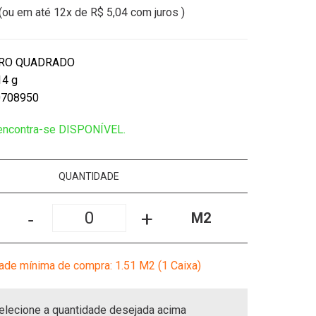
(ou em até
12x
de
R$ 5,04
com juros )
TRO QUADRADO
14 g
0708950
 encontra-se DISPONÍVEL.
QUANTIDADE
-
+
M2
ade mínima de compra: 1.51
M2
(1 Caixa)
elecione a quantidade desejada acima