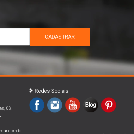
r
CADASTRAR
Redes Sociais
as, 08,
RJ
rmar.com.br