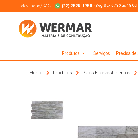
(Seg-Sex 07:30 às 18:00h
Televendas/SAC:
(22) 2525-1750
arrow_drop_down
Produtos
Serviços
Precisa de
Home
Produtos
Pisos E Revestimentos