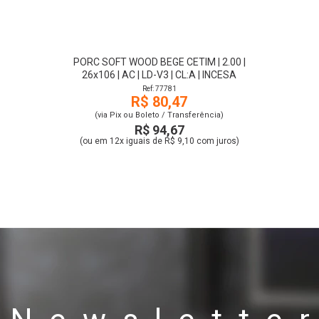
PORC SOFT WOOD BEGE CETIM | 2.00 |
26x106 | AC | LD-V3 | CL:A | INCESA
Ref: 77781
R$ 80,47
(via Pix ou Boleto / Transferência)
R$ 94,67
(ou em 12x iguais de R$ 9,10 com juros)