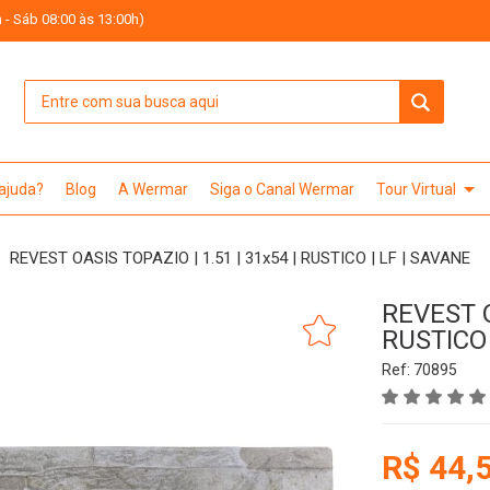
 - Sáb 08:00 às 13:00h)
arrow_drop_down
 ajuda?
Blog
A Wermar
Siga o Canal Wermar
Tour Virtual
REVEST OASIS TOPAZIO | 1.51 | 31x54 | RUSTICO | LF | SAVANE
REVEST O
RUSTICO 
Ref: 70895
R$ 44,