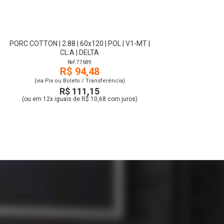
PORC COTTON | 2.88 | 60x120 | POL | V1-MT |
CL:A | DELTA
Ref: 77689
R$ 94,48
(via Pix ou Boleto / Transferência)
R$ 111,15
(ou em 12x iguais de R$ 10,68 com juros)