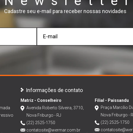
Newslette
Cadastre seu e-mail para receber nossas novidades
Informações de contato
Matriz - Conselheiro
Filial - Paissandu
Praça Marcílio Di
amada
Avenida Roberto Silveira, 3710,
Nova Friburgo - 
ressivo
Nova Friburgo - RJ
(22) 2525-1750
(22) 2525-1750
contatosite@we
contatosite@wermar.com.br