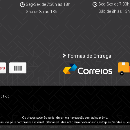
Seg-Sex de 7:30h
Seg-Sex de 7:30h às 18h
Sáb de 8h às 13h
Sáb de 8h às 13h
Formas de Entrega
001-06
Os preços poderão variar durante a navegação sem aviso prévio.
usivos para compras via internet. Ofertas válidas até o término de nossos estoques. Vendas sujei
 no produto e o preço apresentado no “carrinho de compras”. Em caso de divergência de preços no sit