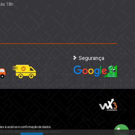
 às 18h
Segurança
tas à análise e confirmação de dados.
e, o valor válido é o do “Carrinho de compras”.