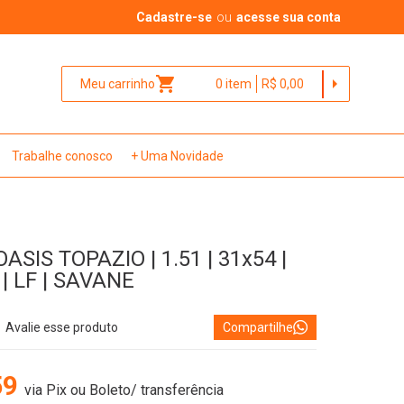
Cadastre-se
ou
acesse sua conta
shopping_cart
arrow_right
Meu carrinho
0
item
R$ 0,00
Trabalhe conosco
+ Uma Novidade
ASIS TOPAZIO | 1.51 | 31x54 |
| LF | SAVANE
Avalie esse produto
Compartilhe
59
via Pix ou Boleto/ transferência