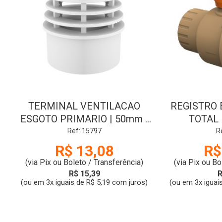
TERMINAL VENTILACAO
REGISTRO 
ESGOTO PRIMARIO | 50mm |
TOTAL |
TIGRE
Ref: 15797
R
R$ 13,08
R$
(via Pix ou Boleto / Transferência)
(via Pix ou Bo
R$ 15,39
R
(ou em 3x iguais de R$ 5,19 com juros)
(ou em 3x iguai