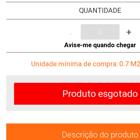
QUANTIDADE
-
+
Avise-me quando chegar
Unidade mínima de compra: 0.7
M
Produto esgotado
Descrição do produto