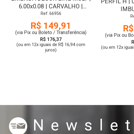
PERFIL H | 
6.00x0.08 | CARVALHO |
IMBU
ARAFORRO
Ref: 66956
R
R$ 149,91
R$
(via Pix ou Boleto / Transferência)
(via Pix ou Bo
R$ 176,37
R
(ou em 12x iguais de R$ 16,94 com
(ou em 12x iguai
juros)
Newslet