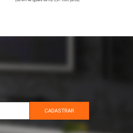
(ou em 4x iguais de R$ 5,81 com juros)
r
CADASTRAR