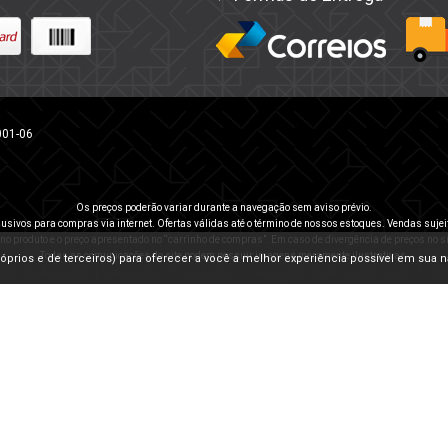
001-06
Os preços poderão variar durante a navegação sem aviso prévio.
usivos para compras via internet. Ofertas válidas até o término de nossos estoques. Vendas sujei
 no produto e o preço apresentado no “carrinho de compras”. Em caso de divergência de preços no sit
Todas as comunicações do site podem possuir imagens meramente ilustrativas.
(próprios e de terceiros) para oferecer a você a melhor experiência possível em sua 