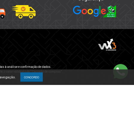
tas à análise e confirmação de dados.
e, o valor válido é o do “Carrinho de compras”.
navegação.
CONCORDO