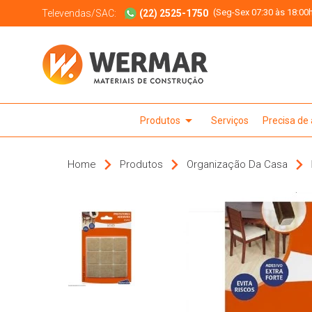
(Seg-Sex 07:30 às 18:00h
Televendas/SAC:
(22) 2525-1750
arrow_drop_down
Produtos
Serviços
Precisa de
Home
Produtos
Organização Da Casa