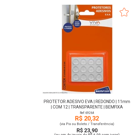
PROTETOR ADESIVO EVA | REDONDO | 11mm
| COM 12 | TRANSPARENTE | BEMFIXA
Ref: 69264
R$ 20,32
(via Pix ou Boleto / Transferência)
R$ 23,90