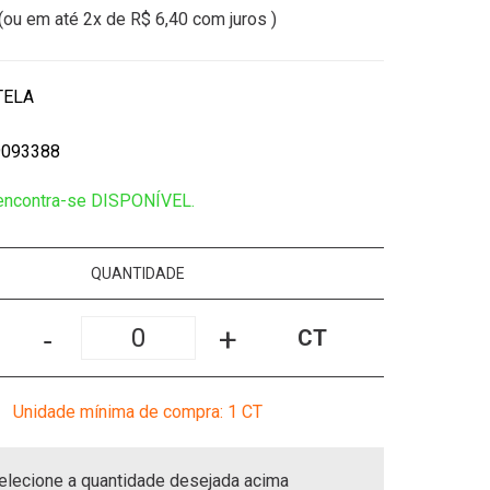
(ou em até
2x
de
R$ 6,40
com juros )
TELA
9093388
 encontra-se DISPONÍVEL.
QUANTIDADE
-
+
CT
Unidade mínima de compra: 1
CT
elecione a quantidade desejada acima