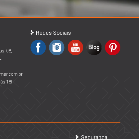
Redes Sociais
as, 08,
RJ
rmar.com.br
 às 18h
Segurança