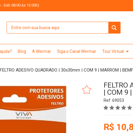
 - Sáb 08:00 às 13:00h)
arrow_drop_down
 ajuda?
Blog
A Wermar
Siga o Canal Wermar
Tour Virtual
FELTRO ADESIVO QUADRADO | 30x30mm | COM 9 | MARROM | BEM
FELTRO 
| COM 9
Ref: 69053
R$ 10,