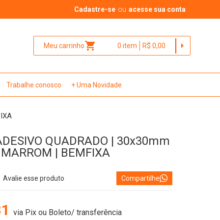
Cadastre-se
ou
acesse sua conta
shopping_cart
arrow_right
Meu carrinho
0
item
R$ 0,00
Trabalhe conosco
+ Uma Novidade
FIXA
ADESIVO QUADRADO | 30x30mm
 | MARROM | BEMFIXA
Avalie esse produto
Compartilhe
81
via Pix ou Boleto/ transferência