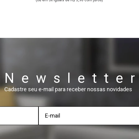
(ou em 5x iguais de R$ 5,90 com juros)
Newslette
Cadastre seu e-mail para receber nossas novidades