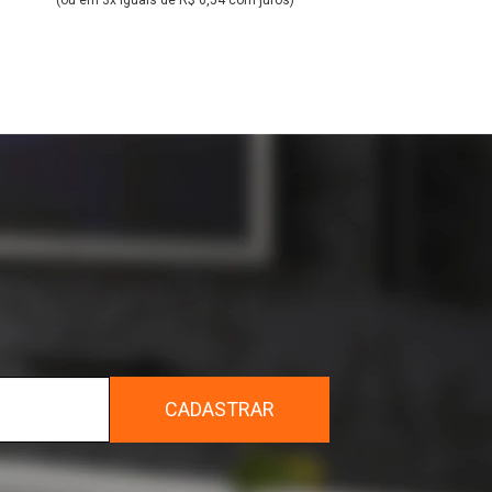
(ou em 3x iguais de R$ 6,54 com juros)
r
CADASTRAR