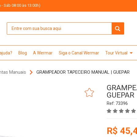
 - Sáb 08:00 às 13:00h)
arrow_drop_down
 ajuda?
Blog
A Wermar
Siga o Canal Wermar
Tour Virtual
ntas Manuais
GRAMPEADOR TAPECEIRO MANUAL | GUEPAR
GRAMPEA
GUEPAR
Ref: 73396
R$ 45,