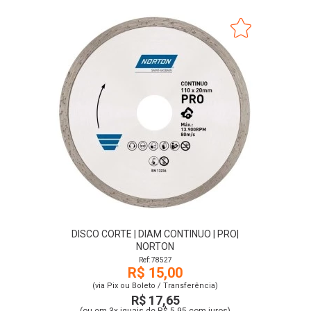
DISCO CORTE | DIAM CONTINUO | PRO|
NORTON
Ref: 78527
R$ 15,00
(via Pix ou Boleto / Transferência)
R$ 17,65