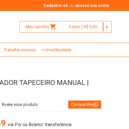
Cadastre-se
ou
acesse sua conta
shopping_cart
arrow_right
Meu carrinho
0
item
R$ 0,00
Trabalhe conosco
+ Uma Novidade
DOR TAPECEIRO MANUAL |
Avalie esse produto
Compartilhe
49
via Pix ou Boleto/ transferência