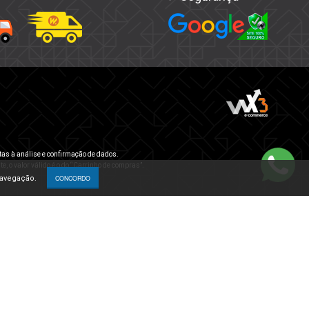
tas à análise e confirmação de dados.
e, o valor válido é o do “Carrinho de compras”.
navegação.
CONCORDO