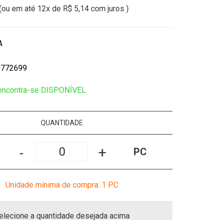
(ou em até
12x
de
R$ 5,14
com juros )
A
1772699
 encontra-se DISPONÍVEL.
QUANTIDADE
-
+
PC
Unidade mínima de compra: 1
PC
elecione a quantidade desejada acima