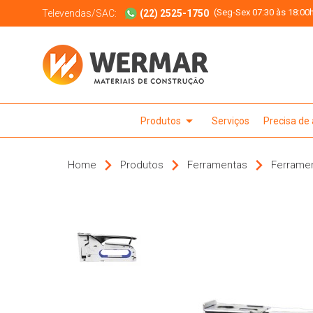
(Seg-Sex 07:30 às 18:00h
Televendas/SAC:
(22) 2525-1750
arrow_drop_down
Produtos
Serviços
Precisa de
Home
Produtos
Ferramentas
Ferrame