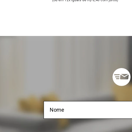
(ou em 12x iguais de R$ 8,46 com juros)