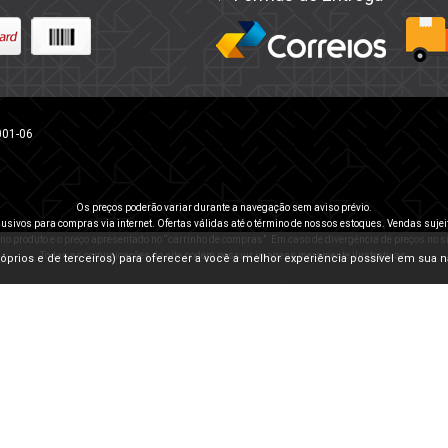
001-06
Os preços poderão variar durante a navegação sem aviso prévio.
usivos para compras via internet. Ofertas válidas até o término de nossos estoques. Vendas sujei
 no produto e o preço apresentado no “carrinho de compras”. Em caso de divergência de preços no sit
Todas as comunicações do site podem possuir imagens meramente ilustrativas.
(próprios e de terceiros) para oferecer a você a melhor experiência possível em sua 