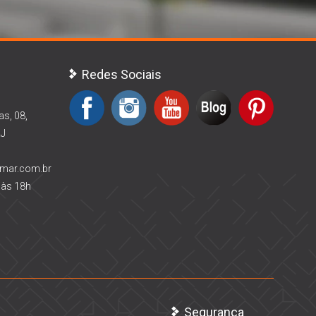
Redes Sociais
as, 08,
RJ
rmar.com.br
 às 18h
Segurança