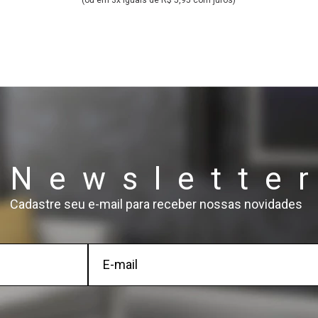
(ou em 3x iguais de R$ 5,95 com juros)
Newslette
Cadastre seu e-mail para receber nossas novidades