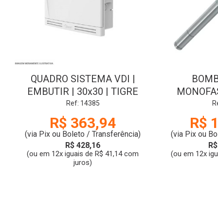
QUADRO SISTEMA VDI |
BOMB
EMBUTIR | 30x30 | TIGRE
MONOFASI
CONJ SU
Ref: 14385
R
3TSM2-14 
R$ 363,94
R$ 
(via Pix ou Boleto / Transferência)
(via Pix ou Bo
R$ 428,16
R$
(ou em 12x iguais de R$ 41,14 com
(ou em 12x ig
juros)