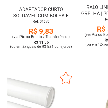
RALO LIN
ADAPTADOR CURTO
GRELHA | 70
SOLDAVEL COM BOLSA E
|
R
ROSCA PARA REGISTRO |
Ref: 01676
R$ 
40x1.1/2 | TIGRE
R$ 9,83
(via Pix ou Bo
(via Pix ou Boleto / Transferência)
R
R$ 11,56
(ou em 12x ig
(ou em 2x iguais de R$ 5,81 com juros)