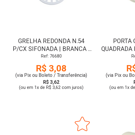
GRELHA REDONDA N.54
PORTA 
P/CX SIFONADA | BRANCA |
QUADRADA P
100mm | KRONA
BRANCA | 
Ref: 76680
R
R$ 3,08
R
(via Pix ou Boleto / Transferência)
(via Pix ou Bo
R$ 3,62
(ou em 1x de R$ 3,62 com juros)
(ou em 1x de