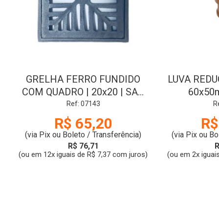
GRELHA FERRO FUNDIDO
LUVA REDU
COM QUADRO | 20x20 | SAO
60x50
CRISTOVAO
Ref: 07143
R
R$ 65,20
R$
(via Pix ou Boleto / Transferência)
(via Pix ou Bo
R$ 76,71
R
(ou em 12x iguais de R$ 7,37 com juros)
(ou em 2x iguai