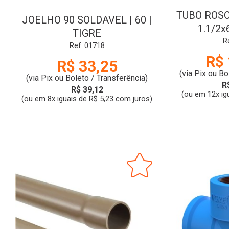
TUBO ROSC
JOELHO 90 SOLDAVEL | 60 |
1.1/2
TIGRE
R
Ref: 01718
R$ 
R$ 33,25
(via Pix ou Bo
(via Pix ou Boleto / Transferência)
R
R$ 39,12
(ou em 12x ig
(ou em 8x iguais de R$ 5,23 com juros)