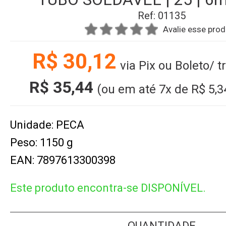
Ref: 01135
Avalie esse pro
R$ 30,12
via Pix ou Boleto/ 
R$ 35,44
(ou em até
7x
de
R$ 5,3
Unidade: PECA
Peso: 1150 g
EAN: 7897613300398
Este produto encontra-se DISPONÍVEL.
QUANTIDADE