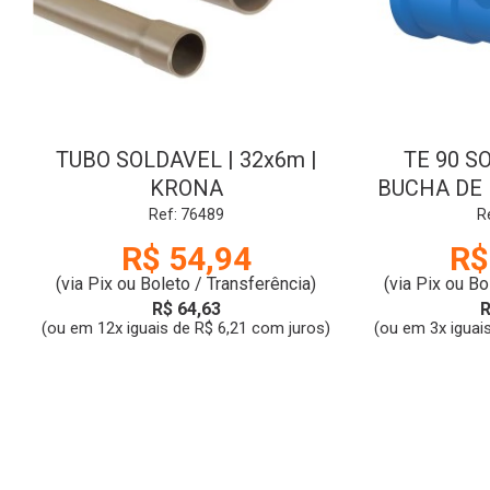
TUBO SOLDAVEL | 32x6m |
TE 90 S
KRONA
BUCHA DE L
AZU
Ref: 76489
R
R$ 54,94
R$
(via Pix ou Boleto / Transferência)
(via Pix ou Bo
R$ 64,63
R
(ou em 12x iguais de R$ 6,21 com juros)
(ou em 3x iguai