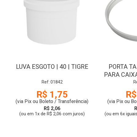
LUVA ESGOTO | 40 | TIGRE
PORTA T
PARA CAIX
| 250
Ref: 01842
R
R$ 1,75
R$
(via Pix ou Boleto / Transferência)
(via Pix ou Bo
R$ 2,06
R
(ou em 1x de R$ 2,06 com juros)
(ou em 6x iguai