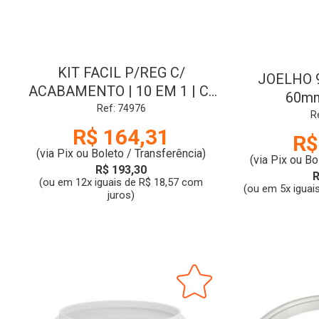
KIT FACIL P/REG C/
JOELHO 
ACABAMENTO | 10 EM 1 | C-
60mm
50 | C/ 6PCS | BLUKIT
Ref: 74976
R
R$ 164,31
R$
(via Pix ou Boleto / Transferência)
(via Pix ou Bo
R$ 193,30
R
(ou em 12x iguais de R$ 18,57 com
(ou em 5x iguai
juros)