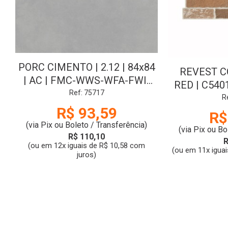
PORC CIMENTO | 2.12 | 84x84
REVEST C
| AC | FMC-WWS-WFA-FWI-
RED | C54010
V2 | CL:A | ELIANE
Ref: 75717
AC | 
R
R$ 93,59
R$
(via Pix ou Boleto / Transferência)
(via Pix ou Bo
R$ 110,10
R
(ou em 12x iguais de R$ 10,58 com
(ou em 11x iguai
juros)