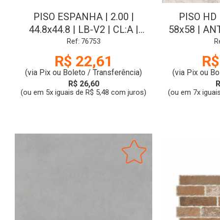
PISO ESPANHA | 2.00 |
PISO HD |
44.8x44.8 | LB-V2 | CL:A |
58x58 | A
IDEALLE
LE-V3
Ref: 76753
R
R$ 22,61
R$
(via Pix ou Boleto / Transferência)
(via Pix ou Bo
R$ 26,60
R
(ou em 5x iguais de R$ 5,48 com juros)
(ou em 7x iguai