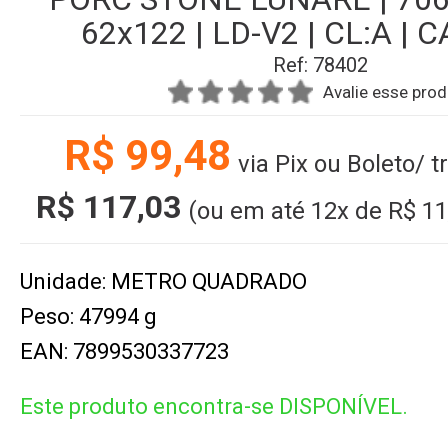
62x122 | LD-V2 | CL:A | 
Ref: 78402
Avalie esse pro
R$ 99,48
via Pix ou Boleto/ 
R$ 117,03
(ou em até
12x
de
R$ 11
Unidade: METRO QUADRADO
Peso: 47994 g
EAN: 7899530337723
Este produto encontra-se DISPONÍVEL.