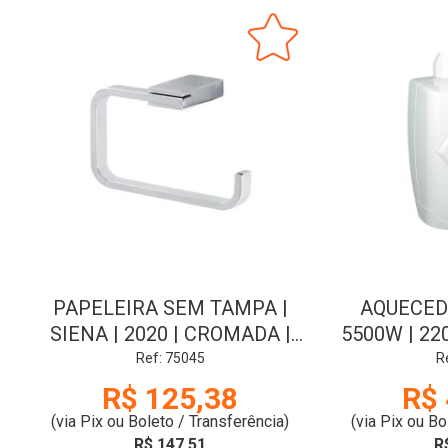
PAPELEIRA SEM TAMPA |
AQUECEDO
SIENA | 2020 | CROMADA |
5500W | 22
SIGMA
Ref: 75045
R
R$ 125,38
R$ 
(via Pix ou Boleto / Transferência)
(via Pix ou Bo
R$ 147,51
R