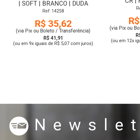
CR |
| SOFT | BRANCO | DUDA
R
Ref: 14258
R$
R$ 35,62
(via Pix ou Bo
(via Pix ou Boleto / Transferência)
R
R$ 41,91
(ou em 12x ig
(ou em 9x iguais de R$ 5,07 com juros)
Newslet