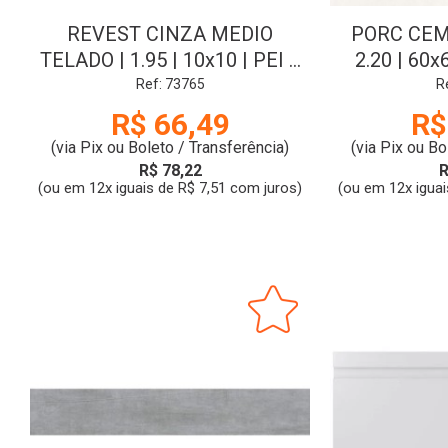
REVEST CINZA MEDIO
PORC CEM
TELADO | 1.95 | 10x10 | PEI 1
2.20 | 60x
| STRUFALDI
CL:A |
Ref: 73765
R
R$ 66,49
R$
(via Pix ou Boleto / Transferência)
(via Pix ou Bo
R$ 78,22
R
(ou em 12x iguais de R$ 7,51 com juros)
(ou em 12x iguai