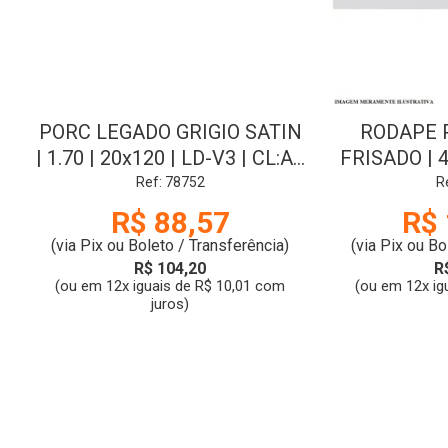
PORC LEGADO GRIGIO SATIN
RODAPE 
| 1.70 | 20x120 | LD-V3 | CL:A |
FRISADO | 
BIANCOGRES
| BRANCO
Ref: 78752
R
R$ 88,57
R$ 
(via Pix ou Boleto / Transferência)
(via Pix ou Bo
R$ 104,20
R
(ou em 12x iguais de R$ 10,01 com
(ou em 12x ig
juros)