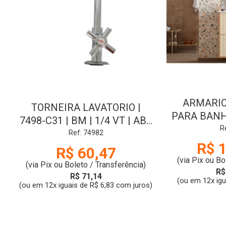
ARMARIO
TORNEIRA LAVATORIO |
PARA BANHE
7498-C31 | BM | 1/4 VT | ABS
| JEQUE
R
| 1/2 | CR | BIG LU
Ref: 74982
C
R$ 
R$ 60,47
(via Pix ou Bo
(via Pix ou Boleto / Transferência)
R$
R$ 71,14
(ou em 12x ig
(ou em 12x iguais de R$ 6,83 com juros)