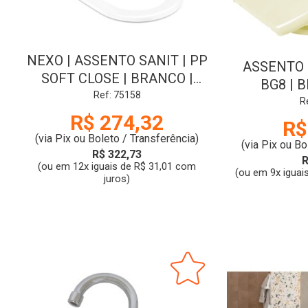
NEXO | ASSENTO SANIT | PP
ASSENTO 
SOFT CLOSE | BRANCO |
BG8 | 
ROCA
Ref: 75158
R
R$ 274,32
R$
(via Pix ou Boleto / Transferência)
(via Pix ou Bo
R$ 322,73
R
(ou em 12x iguais de R$ 31,01 com
(ou em 9x iguai
juros)