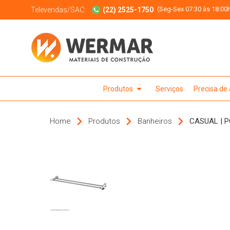
(Seg-Sex 07:30 às 18:00h
Televendas/SAC:
(22) 2525-1750
arrow_drop_down
Produtos
Serviços
Precisa de
Home
Produtos
Banheiros
CASUAL | P