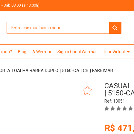
 - Sáb 08:00 às 13:00h)
arrow_drop_down
 ajuda?
Blog
A Wermar
Siga o Canal Wermar
Tour Virtual
ORTA TOALHA BARRA DUPLO | 5150-CA | CR | FABRIMAR
CASUAL 
| 5150-C
Ref: 13051
R$ 471