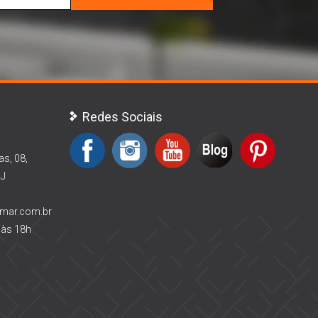
Redes Sociais
as, 08,
RJ
rmar.com.br
 às 18h