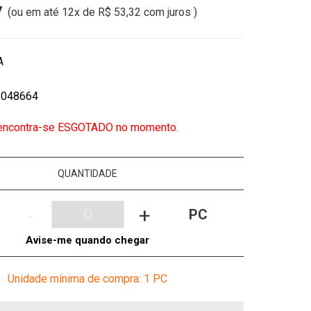
7
(ou em até
12x
de
R$ 53,32
com juros )
A
6048664
 encontra-se ESGOTADO no momento.
QUANTIDADE
-
+
PC
Avise-me quando chegar
Unidade mínima de compra: 1
PC