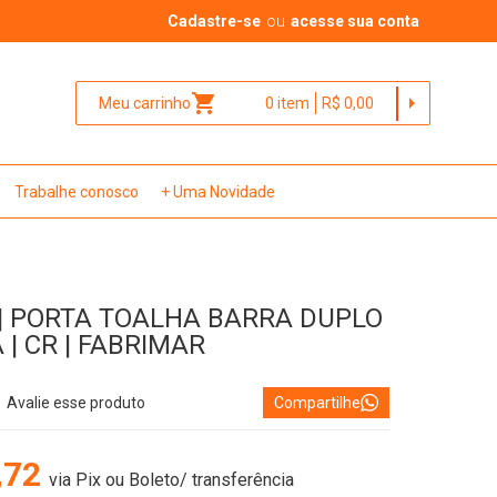
Cadastre-se
ou
acesse sua conta
shopping_cart
arrow_right
Meu carrinho
0
item
R$ 0,00
Trabalhe conosco
+ Uma Novidade
| PORTA TOALHA BARRA DUPLO
A | CR | FABRIMAR
Avalie esse produto
Compartilhe
,72
via Pix ou Boleto/ transferência