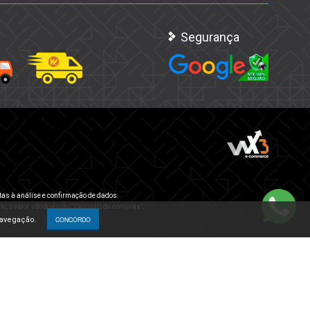
Segurança
tas à análise e confirmação de dados.
e, o valor válido é o do “Carrinho de compras”.
navegação.
CONCORDO