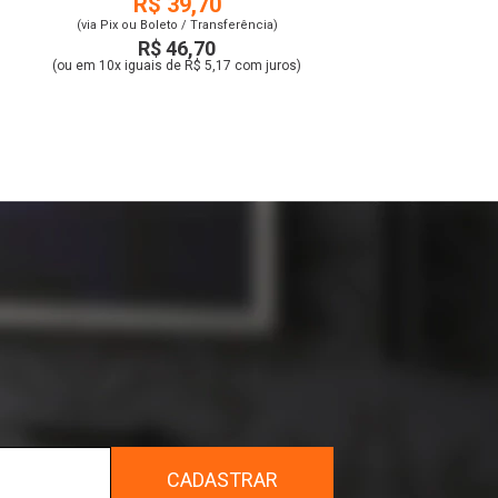
R$ 39,70
(via Pix ou Boleto / Transferência)
R$ 46,70
(ou em 10x iguais de R$ 5,17 com juros)
r
CADASTRAR