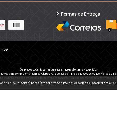
Formas de Entrega
001-06
Os preços poderão variar durante a navegação sem aviso prévio.
usivos para compras via internet. Ofertas válidas até o término de nossos estoques. Vendas sujei
 no produto e o preço apresentado no “carrinho de compras”. Em caso de divergência de preços no sit
Todas as comunicações do site podem possuir imagens meramente ilustrativas.
(próprios e de terceiros) para oferecer a você a melhor experiência possível em sua 