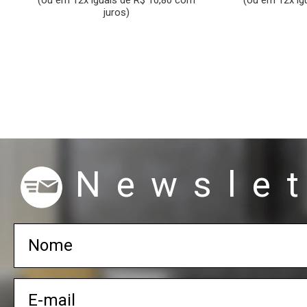
(ou em 12x iguais de R$ 10,80 com
(ou em 12x ig
juros)
Newslet