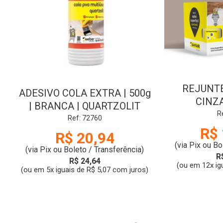
REJUNTE 
ADESIVO COLA EXTRA | 500g
CINZA
| BRANCA | QUARTZOLIT
QUA
R
Ref: 72760
R$ 
R$ 20,94
(via Pix ou Bo
(via Pix ou Boleto / Transferência)
R
R$ 24,64
(ou em 12x ig
(ou em 5x iguais de R$ 5,07 com juros)