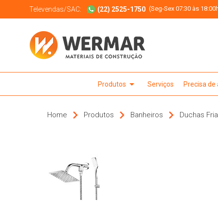
(Seg-Sex 07:30 às 18:00h
Televendas/SAC:
(22) 2525-1750
arrow_drop_down
Produtos
Serviços
Precisa de
Home
Produtos
Banheiros
Duchas Fri