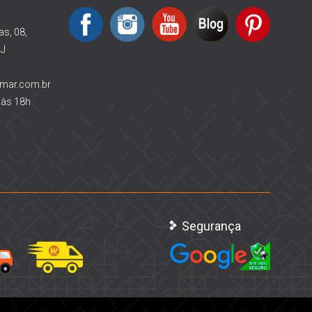
as, 08,
RJ
rmar.com.br
 às 18h
Segurança