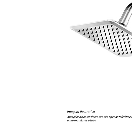
imagem ilustrativa
Atenção: As cores deste site são apenas referência
entre monitores e telas.