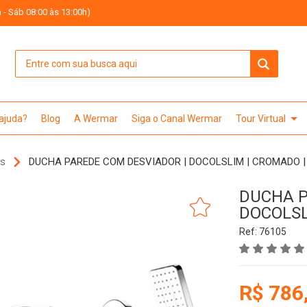
 - Sáb 08:00 às 13:00h)
arrow_drop_down
 ajuda?
Blog
A Wermar
Siga o Canal Wermar
Tour Virtual
as
DUCHA PAREDE COM DESVIADOR | DOCOLSLIM | CROMADO 
DUCHA P
DOCOLSL
Ref: 76105
R$ 786