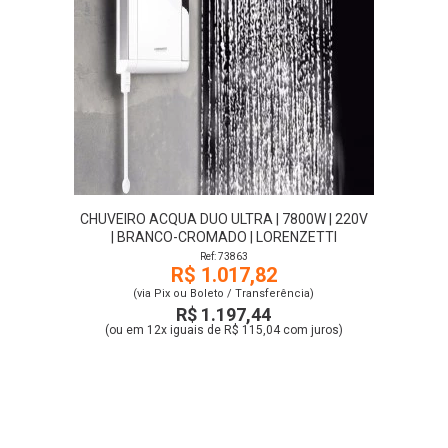
CHUVEIRO ACQUA DUO ULTRA | 7800W | 220V
| BRANCO-CROMADO | LORENZETTI
Ref: 73863
R$ 1.017,82
(via Pix ou Boleto / Transferência)
R$ 1.197,44
(ou em 12x iguais de R$ 115,04 com juros)