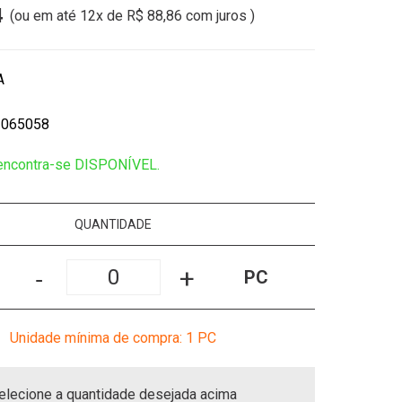
4
(ou em até
12x
de
R$ 88,86
com juros )
A
1065058
 encontra-se DISPONÍVEL.
QUANTIDADE
-
+
PC
Unidade mínima de compra: 1
PC
elecione a quantidade desejada acima