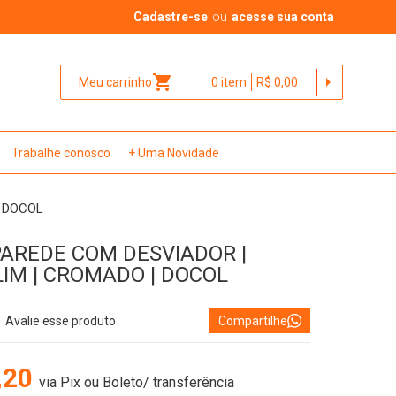
Cadastre-se
ou
acesse sua conta
shopping_cart
arrow_right
Meu carrinho
0
item
R$ 0,00
Trabalhe conosco
+ Uma Novidade
| DOCOL
AREDE COM DESVIADOR |
IM | CROMADO | DOCOL
Avalie esse produto
Compartilhe
,20
via Pix ou Boleto/ transferência