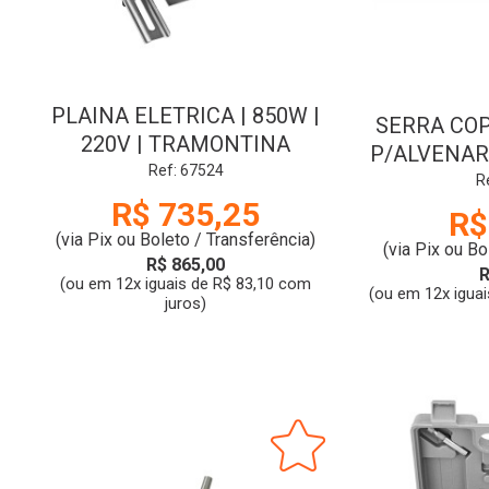
PLAINA ELETRICA | 850W |
SERRA CO
220V | TRAMONTINA
P/ALVENAR
Ref: 67524
PINO GUIA 
R
R$ 735,25
R$
(via Pix ou Boleto / Transferência)
(via Pix ou Bo
R$ 865,00
R
(ou em 12x iguais de R$ 83,10 com
(ou em 12x iguai
juros)