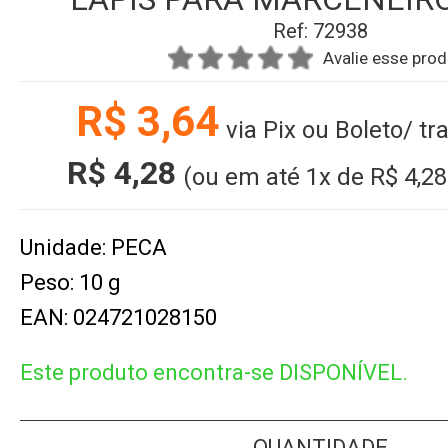
Ref: 72938
Avalie esse pro
R$ 3,64
via Pix ou Boleto/ tr
R$ 4,28
(ou em até
1x
de
R$ 4,28
Unidade: PECA
Peso: 10 g
EAN: 024721028150
Este produto encontra-se DISPONÍVEL.
QUANTIDADE