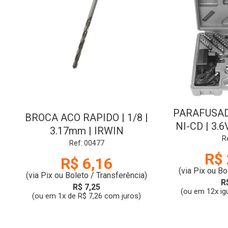
PARAFUSAD
BROCA ACO RAPIDO | 1/8 |
NI-CD | 3.6
3.17mm | IRWIN
BIVOLT 
R
Ref: 00477
R$ 
R$ 6,16
(via Pix ou Bo
(via Pix ou Boleto / Transferência)
R
R$ 7,25
(ou em 12x ig
(ou em 1x de R$ 7,26 com juros)